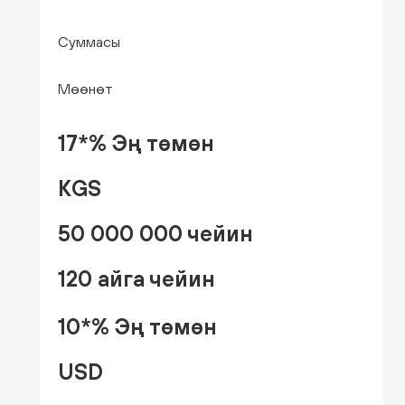
Суммасы
Мөөнөт
17*% Эң төмөн
KGS
50 000 000 чейин
120 айга чейин
10*% Эң төмөн
USD