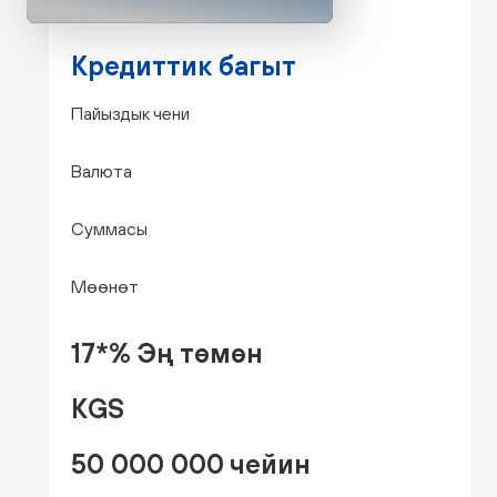
Кредиттик багыт
Пайыздык чени
Валюта
Суммасы
Мөөнөт
17*% Эң төмөн
KGS
50 000 000 чейин