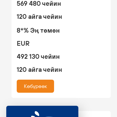
569 480 чейин
120 айга чейин
8*% Эң төмөн
EUR
492 130 чейин
120 айга чейин
Көбүрөөк