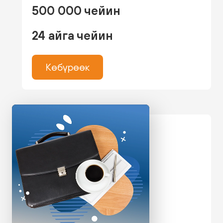
500 000 чейин
24 айга чейин
Көбүрөөк