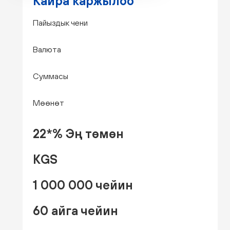
Кайра каржылоо
Пайыздык чени
Валюта
Суммасы
Мөөнөт
22*% Эң төмөн
KGS
1 000 000 чейин
60 айга чейин