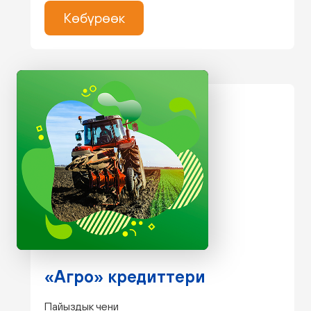
Көбүрөөк
«Агро» кредиттери
Пайыздык чени