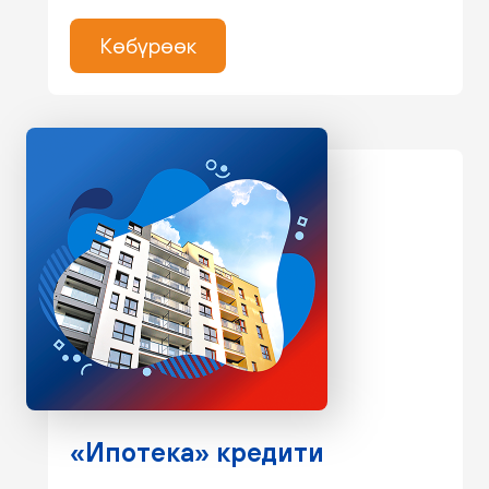
Көбүрөөк
«Ипотека» кредити