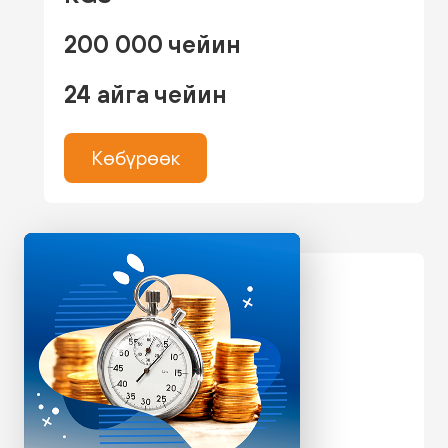
200 000 чейин
24 айга чейин
Көбүрөөк