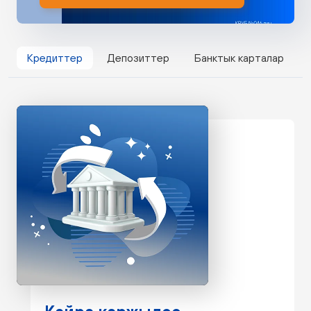
Кредиттер
Депозиттер
Банктык карталар