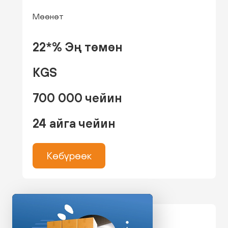
Мөөнөт
22*% Эң төмөн
KGS
700 000 чейин
24 айга чейин
Көбүрөөк