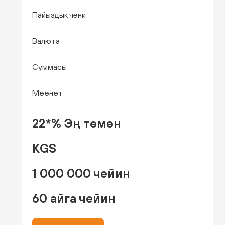
Пайыздык чени
Валюта
Суммасы
Мөөнөт
22*% Эң төмөн
KGS
1 000 000 чейин
60 айга чейин