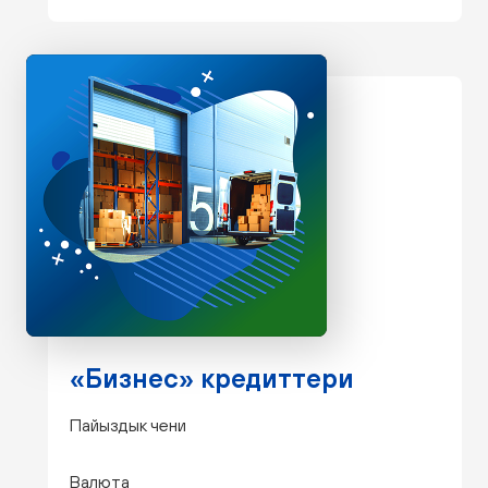
«Бизнес» кредиттери
Пайыздык чени
Валюта