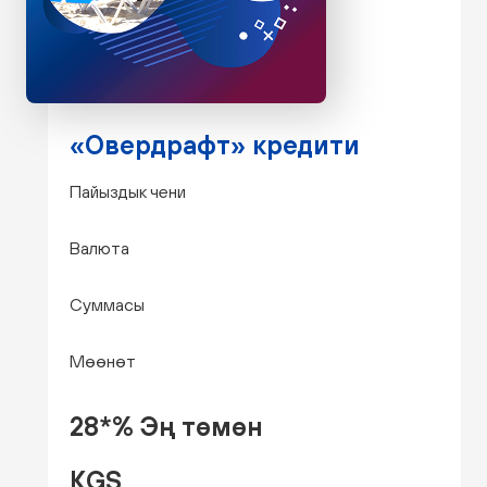
«Овердрафт» кредити
Пайыздык чени
Валюта
Суммасы
Мөөнөт
28*% Эң төмөн
KGS