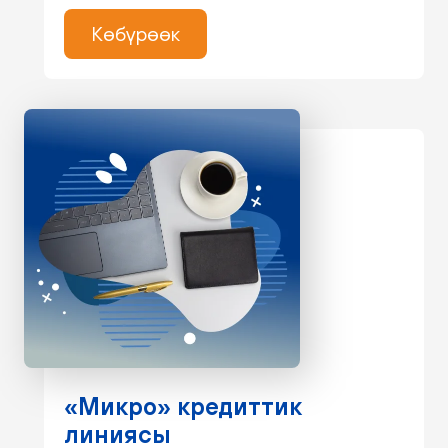
Көбүрөөк
«Микро» кредиттик
линиясы