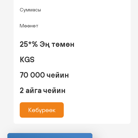
Суммасы
Мөөнөт
25*% Эң төмөн
KGS
70 000 чейин
2 айга чейин
Көбүрөөк