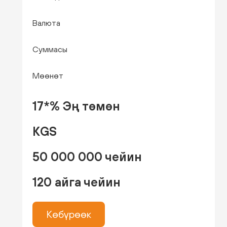
Валюта
Суммасы
Мөөнөт
17*% Эң төмөн
KGS
50 000 000 чейин
120 айга чейин
Көбүрөөк