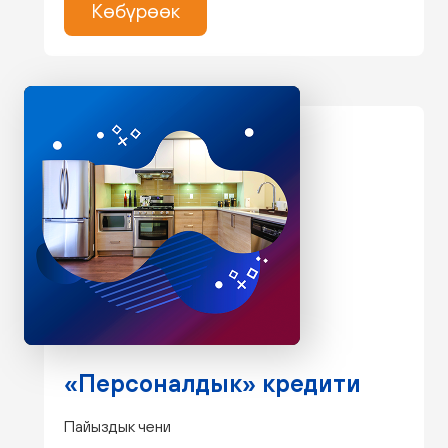
Көбүрөөк
«Персоналдык» кредити
Пайыздык чени