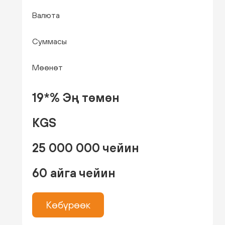
Валюта
Суммасы
Мөөнөт
19*% Эң төмөн
KGS
25 000 000 чейин
60 айга чейин
Көбүрөөк