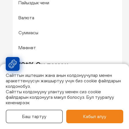
Пайыздык чени
Валюта
Суммасы
Мөөнөт
18*% Эң төмөн
Сайттын иштешин жана анын колдонуучулар менен
KGS
аракеттенүүсүн жакшыртуу үчүн биз cookie файлдарын
колдонобуз.
Сайтты колдонууну улантуу менен сиз cookie
50 000 000 чейин
файлдарын колдонууга макул болосуз. Бул тууралуу
кененирээк
120 айга чейин
Баш тартуу
Кабыл алуу
12*% Эң төмөн