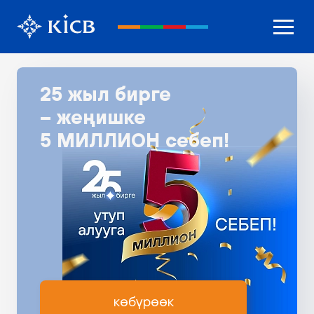
25 жыл бирге
– жеңишке
5 МИЛЛИОН себеп!
көбүрөөк