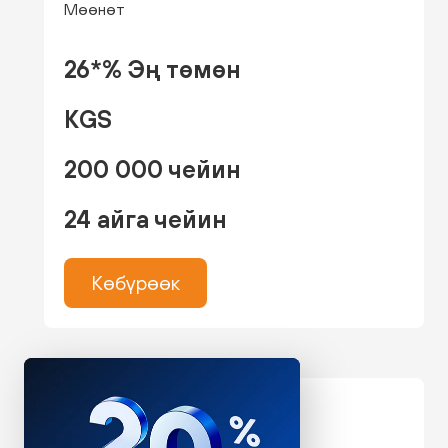
Мөөнөт
26*% Эң төмөн
KGS
200 000 чейин
24 айга чейин
Көбүрөөк