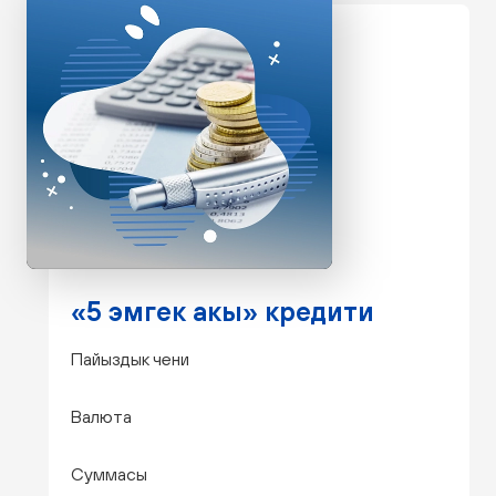
«5 эмгек акы» кредити
Пайыздык чени
Валюта
Суммасы