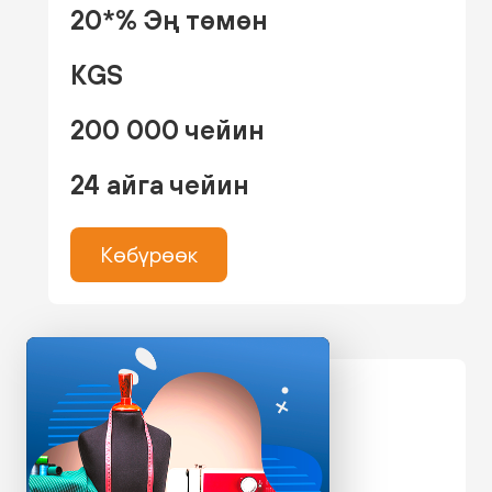
20*% Эң төмөн
KGS
200 000 чейин
24 айга чейин
Көбүрөөк