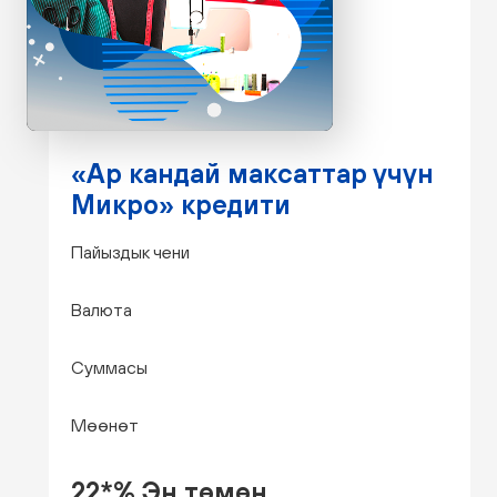
«Ар кандай максаттар үчүн
Микро» кредити
Пайыздык чени
Валюта
Суммасы
Мөөнөт
22*% Эң төмөн