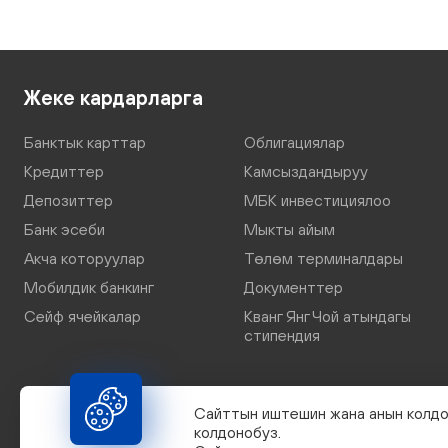
Жеке кардарларга
Банктык карттар
Облигациялар
Кредиттер
Камсыздандыруу
Депозиттер
МБК инвестициялоо
Банк эсеби
Мыкты айым
Акча которуулар
Төлөм терминалдары
Мобилдик банкинг
Документтер
Сейф ячейкалар
Кванг Янг Чой атындагы
стипендия
Сайттын иштешин жана анын колдо
колдонобуз.