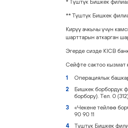
* Түштүк Бишкек филиа
** Түштүк Бишкек филиа
Кирүү ачкычы үчүн кам
шарттарын аткарган ша
Эгерде сизде KICB бан
Сейфте сактоо кызмат 
Операциялык башкарма
Бишкек борбордук фи
борбору). Тел. 0 (312
«Чекене тейлөө борбо
90 90 11
Түштүк Бишкек филиал