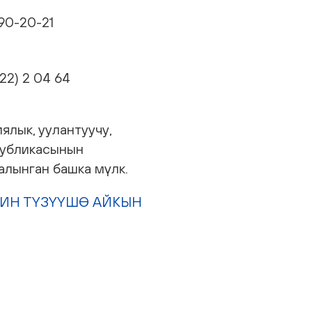
 90-20-21
22) 2 04 64
ялык, уулантуучу,
публикасынын
алынган башка мүлк.
ИН ТҮЗҮҮШӨ АЙКЫН