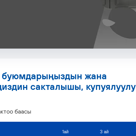
у буюмдарыңыздын жана
издин сакталышы, купуялуулу
ктоо баасы
1ай
3 ай