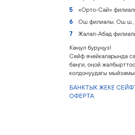
«Орто-Сай» филиалы. 
Ош филиалы. Ош ш., Р
Жалал-Абад филиалы. 
Көңүл буруңуз!
Сейф ячейкаларында сак
баңги, оңой жалбыртто
колдонуудагы мыйзамынд
БАНКТЫК ЖЕКЕ СЕЙФ
ОФЕРТА