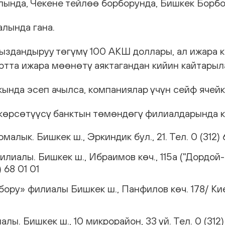
лында, Чекене тейлөө борборунда, Бишкек Борбо
лында гана.
сыздандыруу төгүмү 100 АКШ доллары, ал ижара
ртта ижара мөөнөтү аяктагандан кийин кайтарыл
кында эсеп ачылса, компаниялар үчүн сейф ячей
көрсөтүүсү банктын төмөндөгү филиалдарында 
лык. Бишкек ш., Эркиндик бул., 21. Тел. 0 (312) 
лиалы. Бишкек ш., Ибраимов көч., 115а ("Дордой
) 68 01 01
ру» филиалы Бишкек ш., Панфилов көч. 178/ Киев к
ы. Бишкек ш., 10 микрорайон, 33 үй. Тел. 0 (312)