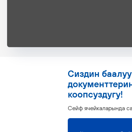
Сиздин баалу
документтериң
коопсуздугу!
Сейф ячейкаларында са