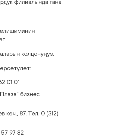
рдук филиалында гана.
 келишиминин
ат.
каларын колдонуңуз.
көрсөтүлөт:
62 01 01
-Плаза" бизнес
өч., 87. Тел. 0 (312)
 57 97 82