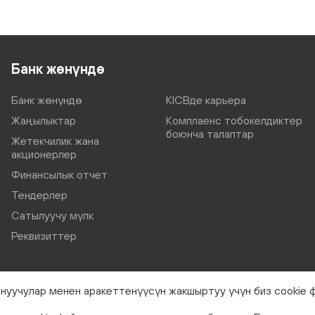
Банк жөнүндө
Банк жөнүндө
KICBде карьера
Жаңылыктар
Комплаенс тобокелдиктер
боюнча талаптар
Жетекчилик жана
акционерлер
Финансылык отчет
Тендерлер
Сатылуучу мүлк
Реквизиттер
нуучулар менен аракеттенүүсүн жакшыртуу үчүн биз cookie 