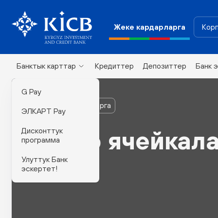
Жеке кардарларга
Корп
Банктык карттар
Кредиттер
Депозиттер
Банк 
G Pay
Жеке кардарларга
ЭЛКАРТ Pay
Дисконттук
Сейф ячейкал
программа
Улуттук Банк
эскертет!