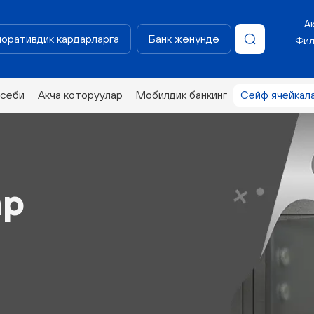
А
оративдик кардарларга
Банк жөнүндө
Фил
эсеби
Акча которуулар
Мобилдик банкинг
Сейф ячейкал
ар