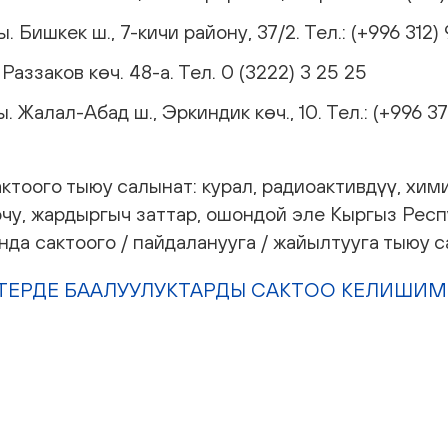
Бишкек ш., 7-кичи району, 37/2. Тел.: (+996 312)
аззаков көч. 48-а. Тел. 0 (3222) 3 25 25
Жалал-Абад ш., Эркиндик көч., 10. Тел.: (+996 37
тоого тыюу салынат: курал, радиоактивдүү, хими
очу, жардыргыч заттар, ошондой эле Кыргыз Рес
а сактоого / пайдаланууга / жайылтууга тыюу с
ТЕРДЕ БААЛУУЛУКТАРДЫ САКТОО КЕЛИШИМ