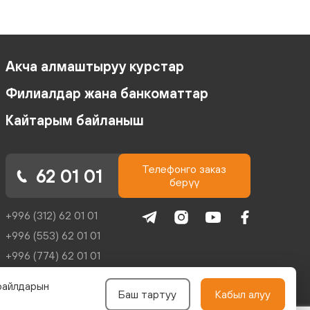
Акча алмаштыруу курстар
Филиалдар жана банкоматтар
Кайтарым байланыш
Телефонго заказ
62 01 01
берүү
+996 (312) 62 01 01
+996 (553) 62 01 01
+996 (774) 62 01 01
+996 (704) 62 01 01
файлдарын
Баш тартуу
Кабыл алуу
reception@kicb.net