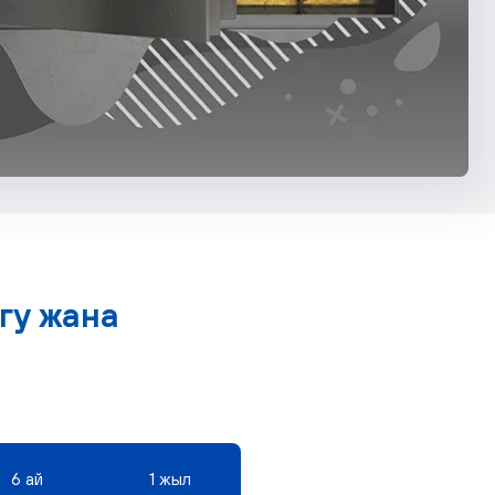
гу жана
6 ай
1 жыл