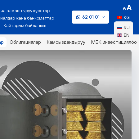
кча алмаштыруу курстар
62 01 01
KG
иалдар жана банкоматтар
Кайтарым байланыш
RU
EN
ар
Облигациялар
Камсыздандыруу
МБК инвестициялоо