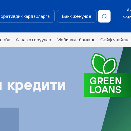
А
оративдик кардарларга
Банк жөнүндө
Фил
эсеби
Акча которуулар
Мобилдик банкинг
Сейф ячейкал
 кредити