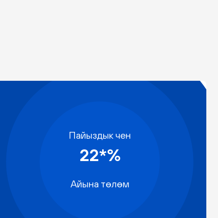
Пайыздык чен
22*%
Айына төлөм