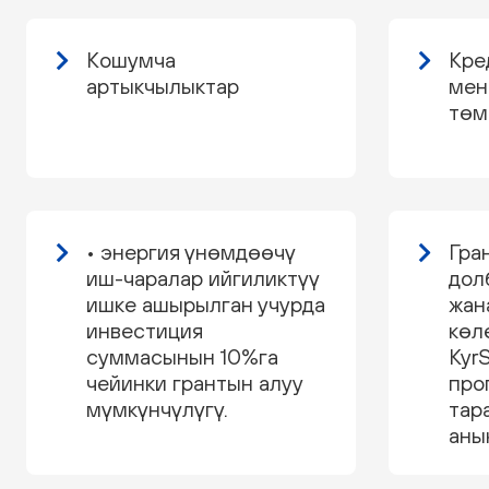
Кошумча
Кре
артыкчылыктар
мен
төм
• энергия үнөмдөөчү
Гра
иш-чаралар ийгиликтүү
дол
ишке ашырылган учурда
жан
инвестиция
көл
суммасынын 10%га
Kyr
чейинки грантын алуу
про
мүмкүнчүлүгү.
тар
аны