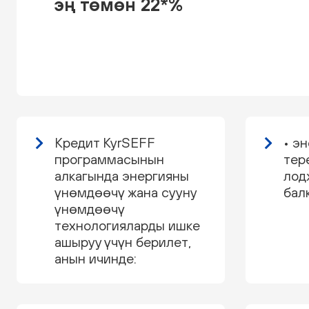
эң төмөн 22*%
Кредит KyrSEFF
• э
программасынын
тер
алкагында энергияны
лод
үнөмдөөчү жана сууну
бал
үнөмдөөчү
технологияларды ишке
ашыруу үчүн берилет,
анын ичинде: