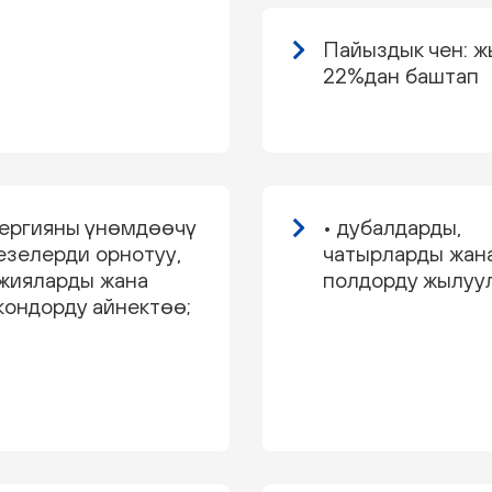
Пайыздык чен: 
22%дан баштап
нергияны үнөмдөөчү
• дубалдарды,
езелерди орнотуу,
чатырларды жан
жияларды жана
полдорду жылуу
кондорду айнектөө;