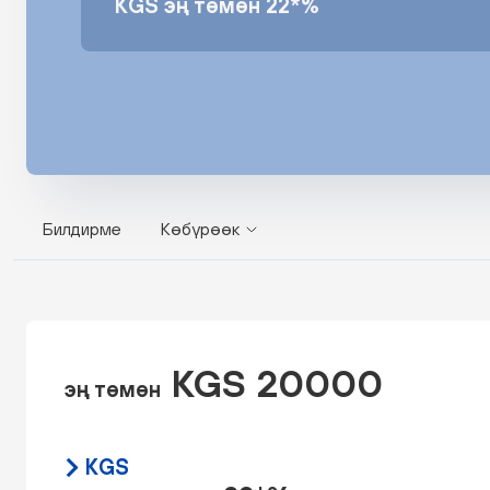
KGS эң төмөн 22*%
Билдирме
Көбүрөөк
KGS 20000
эң төмөн
KGS