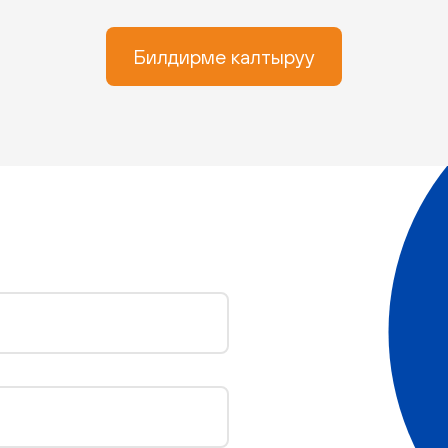
Билдирме калтыруу