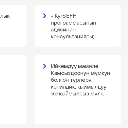
алык
• KyrSEFF
программасынын
адисинин
консультациясы;
Ийкемдүү мамиле.
Камсыздоонун мүмкүн
болгон түрлөрү:
кепилдик, кыймылдуу
же кыймылсыз мүлк.