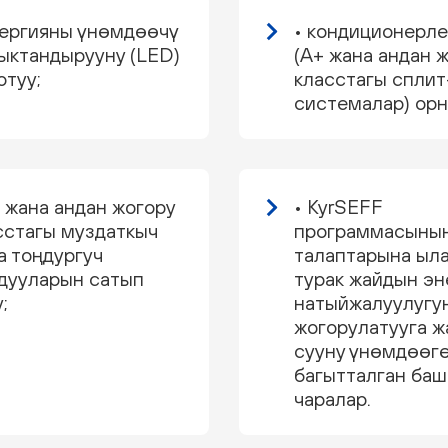
нергияны үнөмдөөчү
• кондиционерл
ыктандырууну (LED)
(A+ жана андан 
отуу;
класстагы сплит
системалар) орн
+ жана андан жогору
• KyrSEFF
сстагы муздаткыч
программасыны
а тоңдургуч
талаптарына ыл
дууларын сатып
турак жайдын эн
;
натыйжалуулугу
жогорулатууга ж
сууну үнөмдөөг
багытталган баш
чаралар.