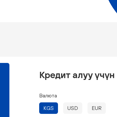
Кредит алуу үчү
Валюта
KGS
USD
EUR