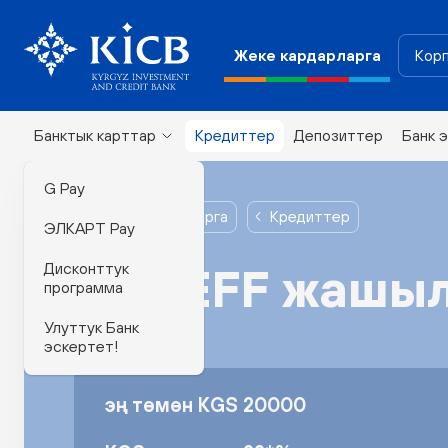
Жеке кардарларга
Корп
Банктык карттар
Кредиттер
Депозиттер
Банк 
G Pay
Жеке кардарларга
Кредиттер
ЭЛКАРТ Pay
Дисконттук
KyrSEFF жашыл
программа
Улуттук Банк
эскертет!
эң төмөн KGS 20000