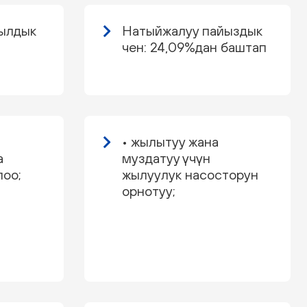
жылдык
Натыйжалуу пайыздык
чен: 24,09%дан баштап
• жылытуу жана
а
муздатуу үчүн
лоо;
жылуулук насосторун
орнотуу;