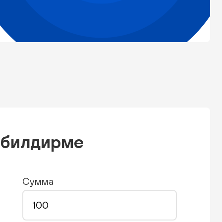
н билдирме
Сумма