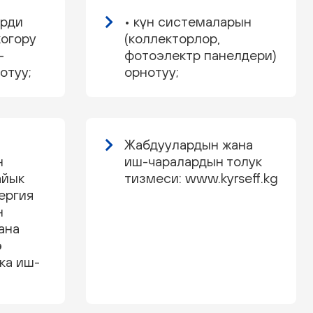
ерди
• күн системаларын
жогору
(коллекторлор,
-
фотоэлектр панелдери)
отуу;
орнотуу;
Жабдуулардын жана
н
иш-чаралардын толук
айык
тизмеси: www.kyrseff.kg
ергия
н
ана
ө
ка иш-