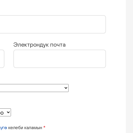
Электрондук почта
үгө
келеби каламын
*