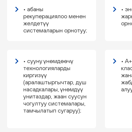
• абаны
• э
рекуперациялоо менен
жар
желдетүү
орн
системаларын орнотуу;
• сууну үнөмдөөчү
• A
технологияларды
кла
киргизүү
жан
(аралаштыргычтар, душ
жаб
насадкалары, үнөмдүү
алуу
унитаздар, жаан суусун
чогултуу системалары,
тамчылатып сугаруу);