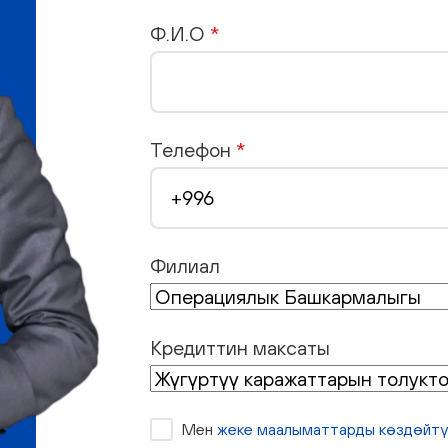
Ф.И.О
*
Телефон
*
Филиал
Кредиттин максаты
Мен
жеке маалыматтарды көздөйтү