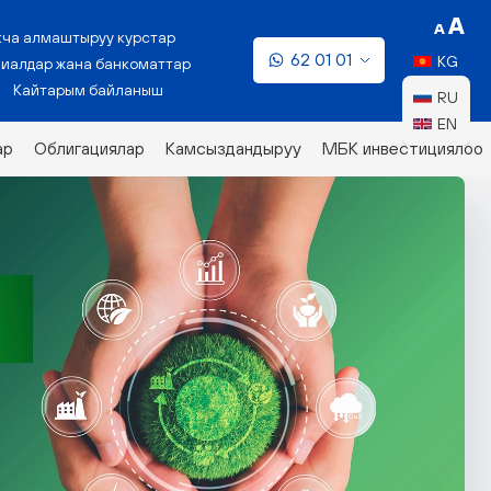
кча алмаштыруу курстар
62 01 01
KG
иалдар жана банкоматтар
Кайтарым байланыш
RU
EN
ар
Облигациялар
Камсыздандыруу
МБК инвестициялоо