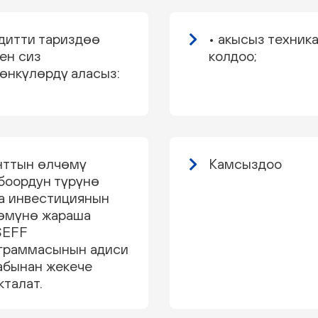
дитти тариздөө
• акысыз техник
ен сиз
колдоо;
өнкүлөрдү аласыз:
нттын өлчөмү
Камсыздоо
боордун түрүнө
а инвестициянын
өмүнө жараша
SEFF
граммасынын адиси
абынан жекече
кталат.