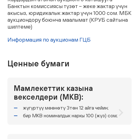
Банктын комиссиясы түзөт – жеке жактар үчүн
акысыз, юридикалык жактар үчүн 1000 сом. МБК
аукциондору боюнча маалымат (КРУБ сайтына
шилтеме)
Информация по аукционам ГЦБ
Ценные бумаги
Мамлекеттик казына
векселдери (МКВ):
жүгүртүү мөөнөтү 3төн 12 айга чейин;
бир МКВ номиналдык наркы 100 (жүз) сом;