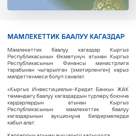
МАМЛЕКЕТТИК БААЛУУ КАГАЗДАР
Мамлекеттик баалуу кагаздар Кыргыз
Республикасынын Өкмөтүнүн атынан Кыргыз
Республикасынын Финансы министрлиги
тарабынан чыгарылган (эмитирленген) карыз
милдеттенмеси болуп саналат.
«Кыргыз Инвестициялык-Кредит Банкы» ЖАК
төмөндөгү баалуу кагаздардын түрлөрү боюнча
кардарлардын атынан Кыргыз
Республикасынын мамлекеттик баалуу
кагаздарынын аукционуна билдирмелерди
кабыл алат:
Кардардын атынан аукционго катышууга