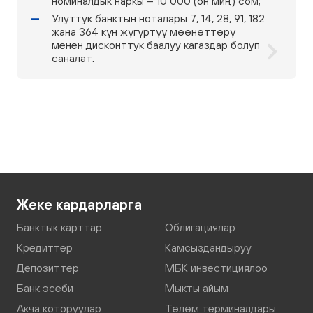
номиналдык наркы – 10 000 (он миң) сом;
Улуттук банктын ноталары 7, 14, 28, 91, 182
жана 364 күн жүгүртүү мөөнөттөрү
менен дисконттук баалуу кагаздар болуп
саналат.
Жеке кардарларга
Банктык карттар
Облигациялар
Кредиттер
Камсыздандыруу
Депозиттер
МБК инвестициялоо
Банк эсеби
Мыкты айым
Акча которуулар
Төлөм терминалдары