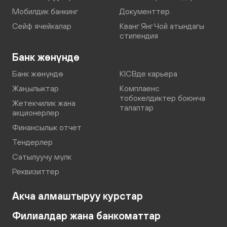
Мобилдик банкинг
Документтер
Сейф ячейкалар
Кванг Янг Чой атындагы
стипендия
Банк жөнүндө
Банк жөнүндө
KICBде карьера
Жаңылыктар
Комплаенс
тобокелдиктер боюнча
Жетекчилик жана
талаптар
акционерлер
Финансылык отчет
Тендерлер
Сатылуучу мүлк
Реквизиттер
Акча алмаштыруу курстар
Филиалдар жана банкоматтар