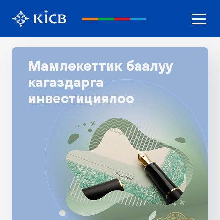
Мамлекеттик баалуу
кагаздарга
инвестициялоо