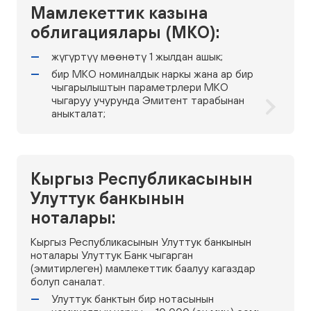
Мамлекеттик казына
облигациялары (МКО):
жүгүртүү мөөнөтү 1 жылдан ашык;
бир МКО номиналдык наркы жана ар бир
чыгарылыштын параметрлери МКО
чыгаруу учурунда Эмитент тарабынан
аныкталат;
Кыргыз Республикасынын
Улуттук банкынын
ноталары:
Кыргыз Республикасынын Улуттук банкынын
ноталары Улуттук Банк чыгарган
(эмитирлеген) мамлекеттик баалуу кагаздар
болуп саналат.
Улуттук банктын бир нотасынын