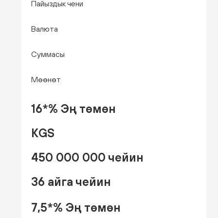
Пайыздык чени
Валюта
Суммасы
Мөөнөт
16*% Эң төмөн
KGS
450 000 000 чейин
36 айга чейин
7,5*% Эң төмөн