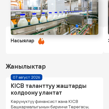
Насыялар
Жанылыктар
07 август 2026
KICB таланттуу жаштарды
колдоону улантат
Көрүнүктүү финансист жана KICB
Башкармалыгынын биринчи Төрөгасы,