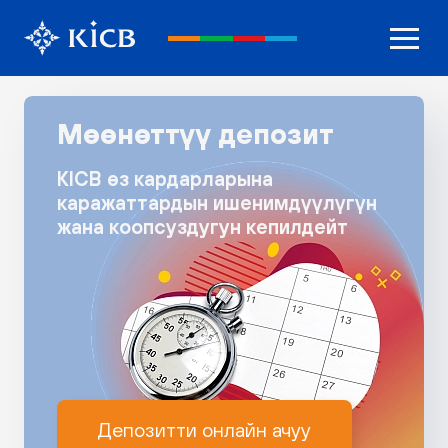
Мөөнөттүү депозит
KICB өз кардарларына
каражаттардын ишенимдүүлүгүн
жана коопсуздугун кепилдейт
Депозитти онлайн ачуу