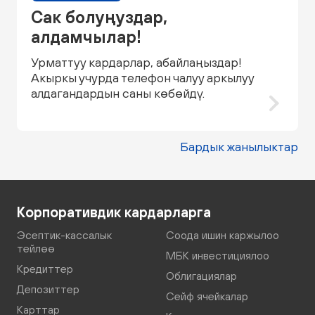
Сак болуңуздар,
алдамчылар!
Урматтуу кардарлар, абайлаңыздар!
Акыркы учурда телефон чалуу аркылуу
алдагандардын саны көбөйдү.
Бардык жанылыктар
Корпоративдик кардарларга
Эсептик-кассалык
Соода ишин каржылоо
тейлөө
МБК инвестициялоо
Кредиттер
Облигациялар
Депозиттер
Сейф ячейкалар
Карттар