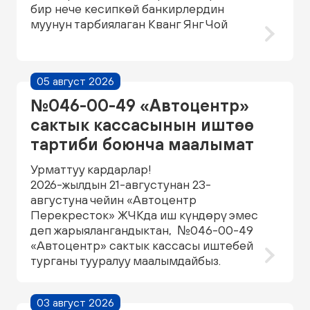
бир нече кесипкөй банкирлердин
муунун тарбиялаган Кванг Янг Чой
05 август 2026
№046-00-49 «Автоцентр»
сактык кассасынын иштөө
тартиби боюнча маалымат
Урматтуу кардарлар!
2026-жылдын 21-августунан 23-
августуна чейин «Автоцентр
Перекресток» ЖЧКда иш күндөрү эмес
деп жарыялангандыктан, №046-00-49
«Автоцентр» сактык кассасы иштебей
турганы тууралуу маалымдайбыз.
03 август 2026