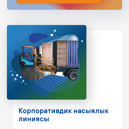
Корпоративдик насыялык
линиясы