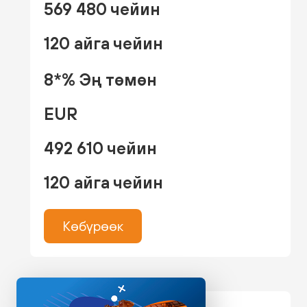
569 480 чейин
120 айга чейин
8*% Эң төмөн
EUR
492 610 чейин
120 айга чейин
Көбүрөөк