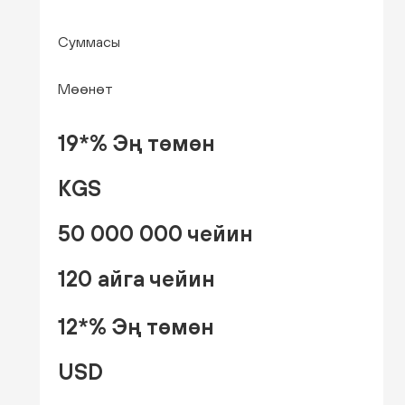
Суммасы
Мөөнөт
19*% Эң төмөн
KGS
50 000 000 чейин
120 айга чейин
12*% Эң төмөн
USD