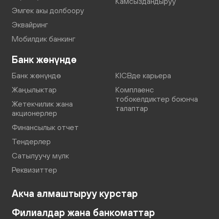
Камсыздандыруу
Эмгек акы долбоору
Эквайринг
Мобилдик банкинг
Банк жөнүндө
Банк жөнүндө
KICBде карьера
Жаңылыктар
Комплаенс
тобокелдиктер боюнча
Жетекчилик жана
талаптар
акционерлер
Финансылык отчет
Тендерлер
Сатылуучу мүлк
Реквизиттер
Акча алмаштыруу курстар
Филиалдар жана банкоматтар