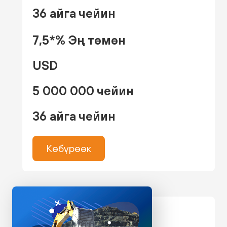
36 айга чейин
7,5*% Эң төмөн
USD
5 000 000 чейин
36 айга чейин
Көбүрөөк