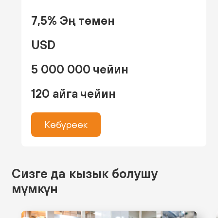
7,5% Эң төмөн
USD
5 000 000 чейин
120 айга чейин
Көбүрөөк
Сизге да кызык болушу
мүмкүн