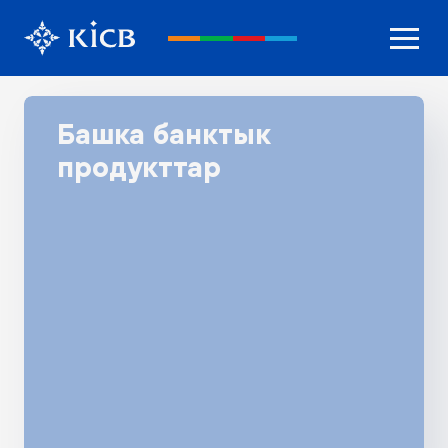
Башка банктык
продукттар