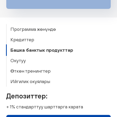
Программа жөнүндө
Кредиттер
Башка банктык продукттар
Окутуу
ϴткөн тренингтер
Ийгилик окуялары
Депозиттер:
+ 1% стандарттуу шарттарга карата