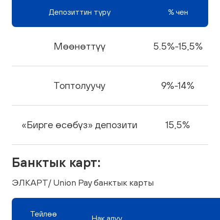
Депозиттин түрү
% чен
Мөөнөттүү
5.5%-15,5%
Топтолуучу
9%-14%
«Бирге өсөбүз» депозити
15,5%
Банктык карт:
ЭЛКАРТ/ Union Pay банктык карты
Тейлөө
Нак алуу