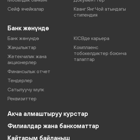
Сейф ячейкалар
Кванг Янг Чой атындагы
стипендия
Банк жөнүндө
Банк жөнүндө
KICBде карьера
Жаңылыктар
Комплаенс
тобокелдиктер боюнча
Жетекчилик жана
талаптар
акционерлер
Финансылык отчет
Тендерлер
Сатылуучу мүлк
Реквизиттер
Акча алмаштыруу курстар
Филиалдар жана банкоматтар
Кайтарым байланыш