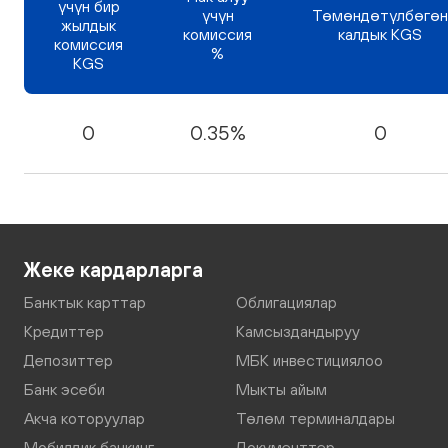
үчүн бир
үчүн
Төмөндөтүлбөгөн
жылдык
комиссия
калдык KGS
комиссия
%
KGS
0
0.35%
0
Жеке кардарларга
Банктык карттар
Облигациялар
Кредиттер
Камсыздандыруу
Депозиттер
МБК инвестициялоо
Банк эсеби
Мыкты айым
Акча которуулар
Төлөм терминалдары
Мобилдик банкинг
Документтер