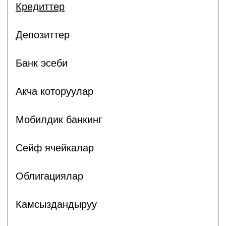
Кредиттер
Депозиттер
Банк эсеби
Акча которуулар
Мобилдик банкинг
Сейф ячейкалар
Облигациялар
Камсыздандыруу