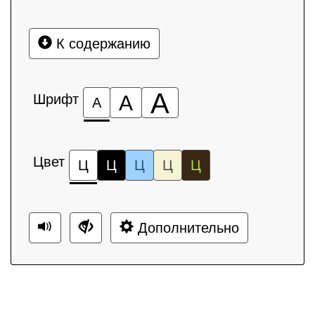
К содержанию
А
Шрифт
А
А
Цвет
Ц
Ц
Ц
Ц
Ц
Дополнительно