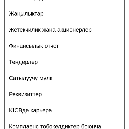
Жаңылыктар
Жетекчилик жана акционерлер
Финансылык отчет
Тендерлер
Сатылуучу мүлк
Реквизиттер
KICBде карьера
Комплаенс тобокелдиктер боюнча