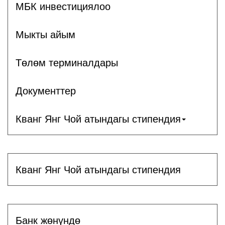
МБК инвестициялоо
Мыкты айым
Төлөм терминалдары
Документтер
Кванг Янг Чой атындагы стипендия
Кванг Янг Чой атындагы стипендия
Банк жөнүндө