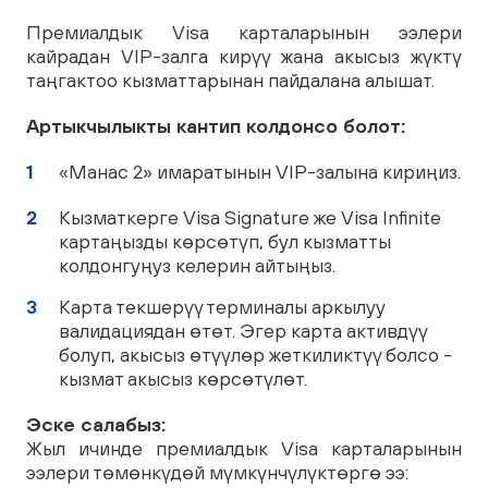
Премиалдык Visa карталарынын ээлери
кайрадан VIP-залга кирүү жана акысыз жүктү
таңгактоо кызматтарынан пайдалана алышат.
Артыкчылыкты кантип колдонсо болот:
«Манас 2» имаратынын VIP-залына кириңиз.
Кызматкерге Visa Signature же Visa Infinite
картаңызды көрсөтүп, бул кызматты
колдонгуңуз келерин айтыңыз.
Карта текшерүү терминалы аркылуу
валидациядан өтөт. Эгер карта активдүү
болуп, акысыз өтүүлөр жеткиликтүү болсо -
кызмат акысыз көрсөтүлөт.
Эске салабыз:
Жыл ичинде премиалдык Visa карталарынын
ээлери төмөнкүдөй мүмкүнчүлүктөргө ээ: