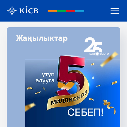
Жаңылыктар