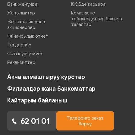
Банк жөнүндө
KICBде карьера
Жаңылыктар
Комплаенс
тобокелдиктер боюнча
Жетекчилик жана
талаптар
акционерлер
Финансылык отчет
Тендерлер
Сатылуучу мүлк
Реквизиттер
Акча алмаштыруу курстар
Филиалдар жана банкоматтар
Кайтарым байланыш
Телефонго заказ
62 01 01
берүү