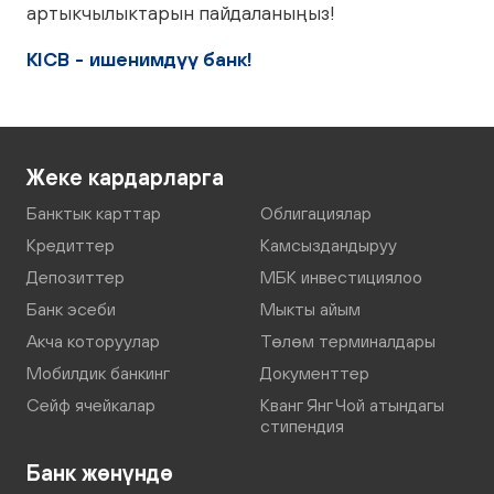
артыкчылыктарын пайдаланыңыз!
KICB - ишенимдүү банк!
Жеке кардарларга
Банктык карттар
Облигациялар
Кредиттер
Камсыздандыруу
Депозиттер
МБК инвестициялоо
Банк эсеби
Мыкты айым
Акча которуулар
Төлөм терминалдары
Мобилдик банкинг
Документтер
Сейф ячейкалар
Кванг Янг Чой атындагы
стипендия
Банк жөнүндө