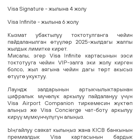
Visa Signature - жылына 4 жолу
Visa Infinite - жылына 6 жолу
Кызмат убактылуу токтотулганга чейин
пайдаланылган өтүүлөр 2025-жылдагы жалпы
жылдык лимитке кирет.
Мисалы, эгер Visa Infinite картасынын ээси
токтотууга чейин VIP-залга эки жолу кирген
болсо, жыл аягына чейин дагы төрт акысыз
өтүүгө укуктуу.
Лаундж залдарынын артыкчылыктарынан
цифралык мүчөлүк аркылуу пайдалануу үчүн
Visa Airport Companion тиркемесин жүктөп
алыңыз же Visa Concierge чат-боту аркылуу
кирүү мүмкүнчүлүгүн алыңыз.
Ыңгайлуу саякат кылыңыз жана KICB банкынын
премиалдык Visa картасынын бардык