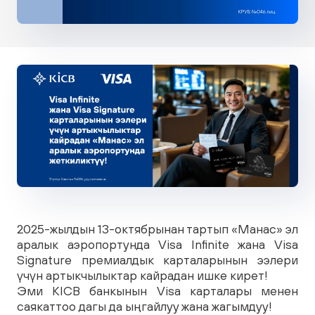
2025-жылдын 13-октябрынан тартып «Манас» эл
аралык аэропортунда Visa Infinite жана Visa
Signature премиалдык карталарынын ээлери
үчүн артыкчылыктар кайрадан ишке кирет!
Эми KICB банкынын Visa карталары менен
саякаттоо дагы да ыңгайлуу жана жагымдуу!