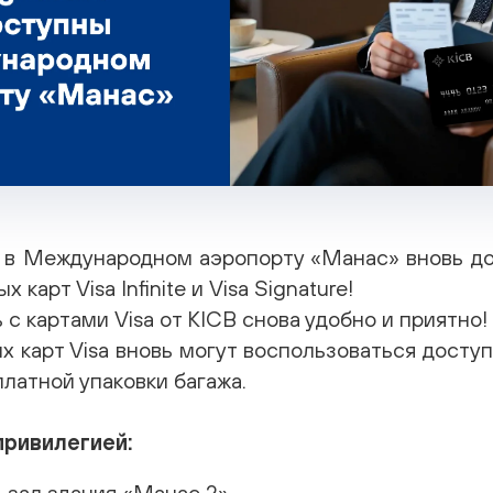
а в Международном аэропорту «Манас» вновь д
карт Visa Infinite и Visa Signature!
с картами Visa от KICB снова удобно и приятно!
 карт Visa вновь могут воспользоваться доступ
латной упаковки багажа.
привилегией:
-зал здания «Манас 2».