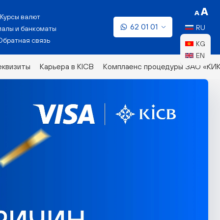
Курсы валют
62 01 01
RU
алы и банкоматы
Обратная связь
KG
EN
еквизиты
Карьера в KICB
Комплаенс процедуры ЗАО «КИ