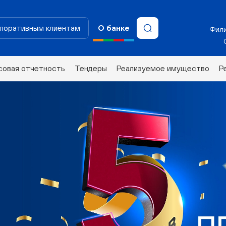
поративным клиентам
О банке
Фили
совая отчетность
Тендеры
Реализуемое имущество
Р