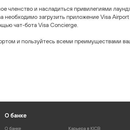
ое членство и насладиться привилегиями лаунд
a необходимо загрузить приложение Visa Airpor
щью чат-бота Visa Concierge.
ортом и пользуйтесь всеми преимуществами ва
О банке
О банке
Карьера в KICB