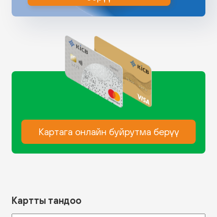
Картага онлайн буйрутма берүү
Картты тандоо