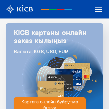
KICB картаны онлайн
заказ кылыңыз
Валюта: KGS, USD, EUR
Картага онлайн буйрутма
берүү