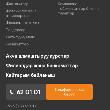
Жаңылыктар
Комплаенс
тобокелдиктер боюнча
Жетекчилик жана
талаптар
акционерлер
Финансылык отчет
Тендерлер
Сатылуучу мүлк
Реквизиттер
Акча алмаштыруу курстар
Филиалдар жана банкоматтар
Кайтарым байланыш
Телефонго заказ
62 01 01
берүү
+996 (312) 62 01 01