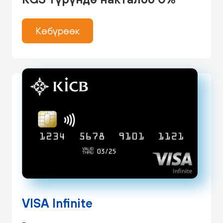
Көбүрөөк
VISA Infinite