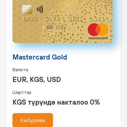
Mastercard Gold
Валюта
EUR, KGS, USD
Шарттар
KGS түрүндө накталоо 0%
Көбүрөөк