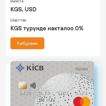
Валюта
KGS, USD
Шарттар
KGS түрүндө накталоо 0%
Көбүрөөк