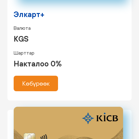
Элкарт+
Валюта
KGS
Шарттар
Накталоо 0%
Көбүрөөк