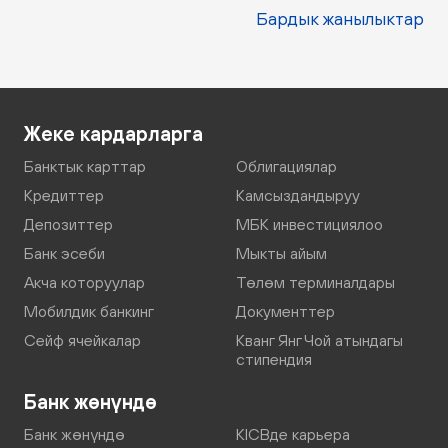
Бардык жанылыктар
Жеке кардарларга
Банктык карттар
Облигациялар
Кредиттер
Камсыздандыруу
Депозиттер
МБК инвестициялоо
Банк эсеби
Мыкты айым
Акча которуулар
Төлөм терминалдары
Мобилдик банкинг
Документтер
Сейф ячейкалар
Кванг Янг Чой атындагы
стипендия
Банк жөнүндө
Банк жөнүндө
KICBде карьера