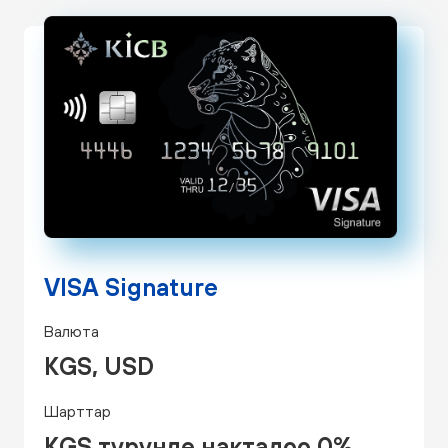
VISA Signature
Валюта
KGS, USD
Шарттар
KGS түрүндө накталоо 0%