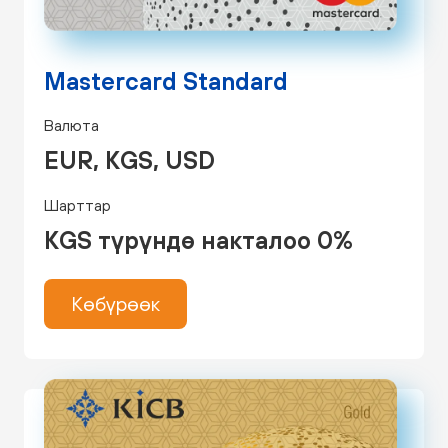
Mastercard Standard
Валюта
EUR, KGS, USD
Шарттар
KGS түрүндө накталоо 0%
Көбүрөөк