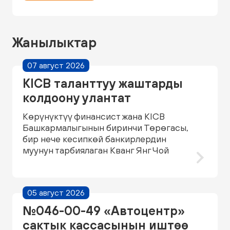
Жанылыктар
07 август 2026
KICB таланттуу жаштарды
колдоону улантат
Көрүнүктүү финансист жана KICB
Башкармалыгынын биринчи Төрөгасы,
бир нече кесипкөй банкирлердин
муунун тарбиялаган Кванг Янг Чой
05 август 2026
№046-00-49 «Автоцентр»
сактык кассасынын иштөө