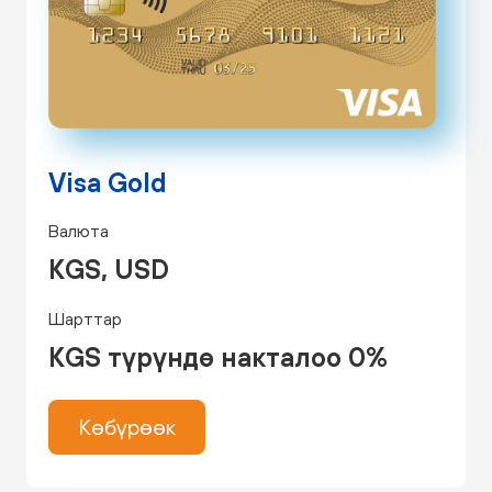
Visa Gold
Валюта
KGS, USD
Шарттар
KGS түрүндө накталоо 0%
Көбүрөөк