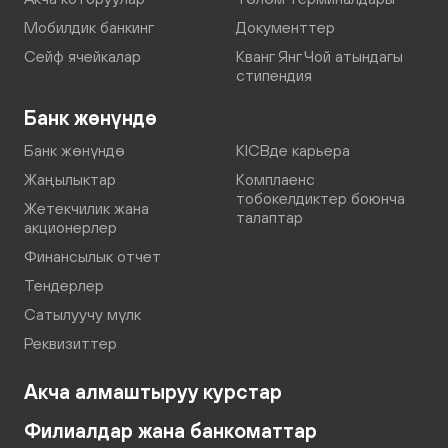
Мобилдик банкинг
Документтер
Сейф ячейкалар
Кванг Янг Чой атындагы
стипендия
Банк жөнүндө
Банк жөнүндө
KICBде карьера
Жаңылыктар
Комплаенс
тобокелдиктер боюнча
Жетекчилик жана
талаптар
акционерлер
Финансылык отчет
Тендерлер
Сатылуучу мүлк
Реквизиттер
Акча алмаштыруу курстар
Филиалдар жана банкоматтар