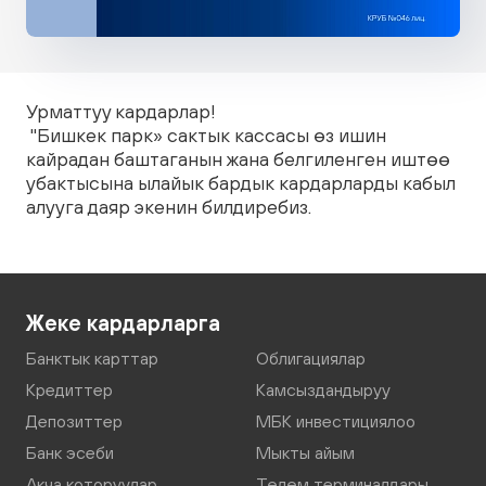
Урматтуу кардарлар!
"Бишкек парк» сактык кассасы өз ишин
кайрадан баштаганын жана белгиленген иштөө
убактысына ылайык бардык кардарларды кабыл
алууга даяр экенин билдиребиз.
Жеке кардарларга
Банктык карттар
Облигациялар
Кредиттер
Камсыздандыруу
Депозиттер
МБК инвестициялоо
Банк эсеби
Мыкты айым
Акча которуулар
Төлөм терминалдары