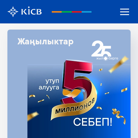
Жаңылыктар