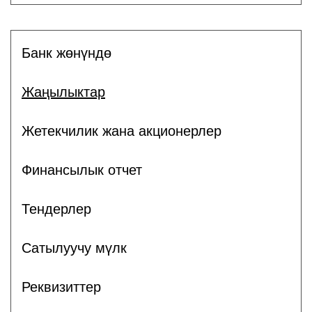
Банк жөнүндө
Жаңылыктар
Жетекчилик жана акционерлер
Финансылык отчет
Тендерлер
Сатылуучу мүлк
Реквизиттер