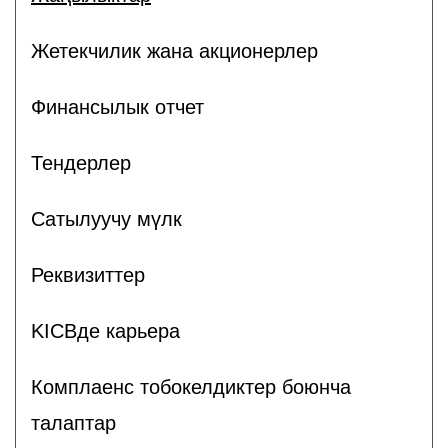
Жетекчилик жана акционерлер
Финансылык отчет
Тендерлер
Сатылуучу мүлк
Реквизиттер
KICBде карьера
Комплаенс тобокелдиктер боюнча
талаптар