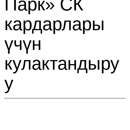
Парк» СК
кардарлары
үчүн
кулактандыру
у