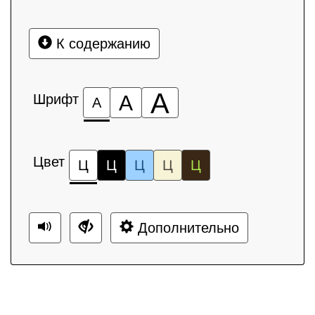
К содержанию
А
Шрифт
А
А
Цвет
Ц
Ц
Ц
Ц
Ц
Дополнительно