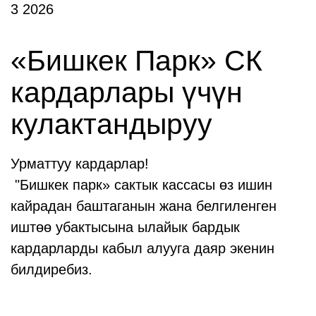
3 2026
«Бишкек Парк» СК
кардарлары үчүн
кулактандыруу
Урматтуу кардарлар!
"Бишкек парк» сактык кассасы өз ишин
кайрадан баштаганын жана белгиленген
иштөө убактысына ылайык бардык
кардарларды кабыл алууга даяр экенин
билдиребиз.