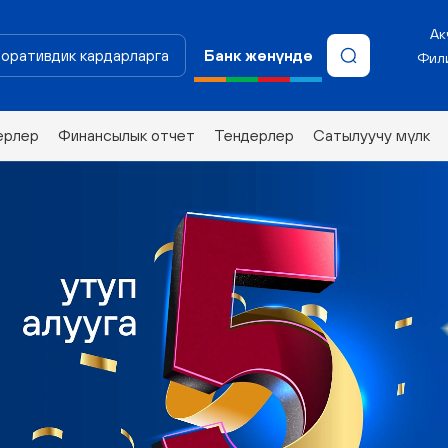
Ак
оративдик кардарларга
Банк жөнүндө
Фили
ерлер
Финансылык отчет
Тендерлер
Сатылуучу мүлк