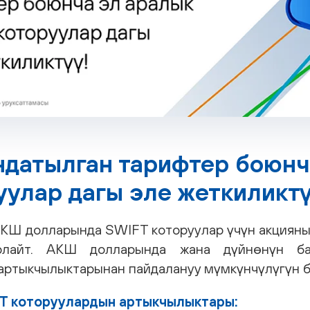
ндатылган тарифтер боюнч
уулар дагы эле жеткиликтү
 АКШ долларында SWIFT которуулар үчүн акция
рлайт. АКШ долларында жана дүйнөнүн б
артыкчылыктарынан пайдалануу мүмкүнчүлүгүн б
FT которуулардын артыкчылыктары: