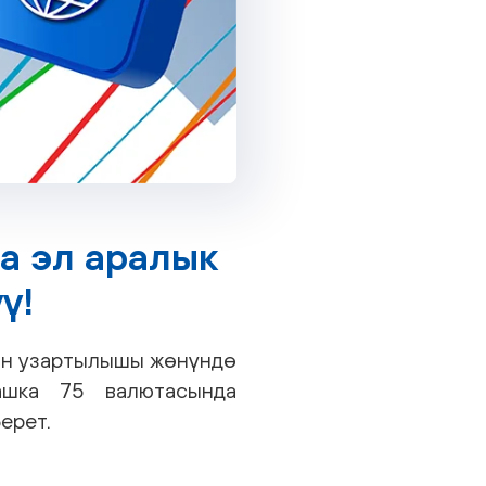
а эл аралык
ү!
нын узартылышы жөнүндө
ашка 75 валютасында
ерет.