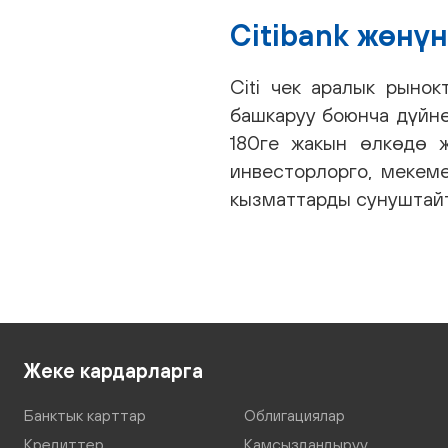
Citibank жөнү
Citi чек аралык рыно
башкаруу боюнча дүйнө
180ге жакын өлкөдө ж
инвесторлорго, мекем
кызматтарды сунуштай
Жеке кардарларга
Банктык карттар
Облигациялар
Кредиттер
Камсыздандыруу