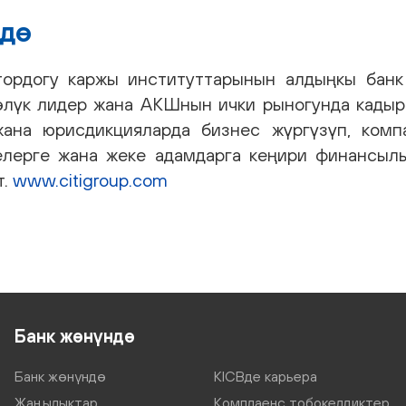
ндө
ктордогу каржы институттарынын алдыңкы банк
лүк лидер жана АКШнын ички рыногунда кадыр-б
ана юрисдикцияларда бизнес жүргүзүп, компа
елерге жана жеке адамдарга кеңири финансыл
т.
www.citigroup.com
Банк жөнүндө
Банк жөнүндө
KICBде карьера
Жаңылыктар
Комплаенс тобокелдиктер