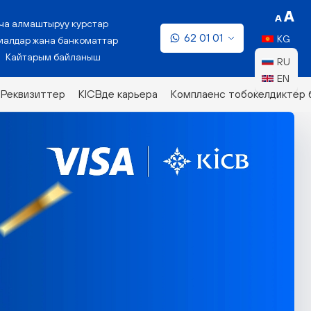
ча алмаштыруу курстар
62 01 01
KG
алдар жана банкоматтар
Кайтарым байланыш
RU
EN
Реквизиттер
KICBде карьера
Комплаенс тобокелдиктер 