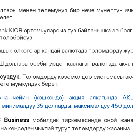
лары менен төлөмүңүз бир нече мүнөттүн ичи
елет.
bank KICB ортомчуларсыз түз байланышка ээ болг
 төлөбөйсүз.
ашык өлкөгө ар кандай валютада төлөмдөрдү жүр
 доллары эсебиңизден каалаган валютада акча 
суздук.
Төлөмдөрдү көзөмөлдөө системасы акч
гө мүмкүндүк берет.
уна чейин (кошкондо) акция алкагында А
минималдуу 35 долларды, максималдуу 450 дол
B Business
мобилдик тиркемесинде оңой жана 
на кеңседен чыкпай туруп төлөмдөрдү жасаңыз.