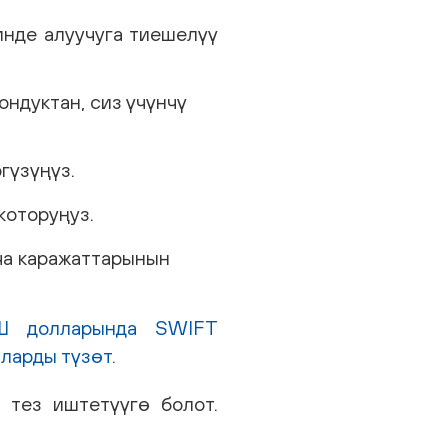
нде алуучуга тиешелүү
ондуктан, сиз үчүнчү
гүзүңүз.
которуңуз.
а каражаттарынын
КШ долларында SWIFT
ларды түзөт.
тез иштетүүгө болот.