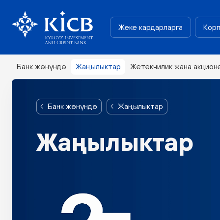
Жеке кардарларга
Корп
Банк жөнүндө
Жаңылыктар
Жетекчилик жана акцион
Банк жөнүндө
Жаңылыктар
Жаңылыктар