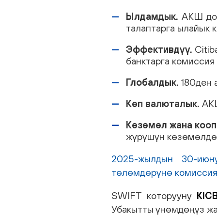
Ылдамдык.
АКШ дол
талаптарга ылайык к
Эффективдүү.
Citi
банктарга комиссия
Глобалдык.
180ден 
Көп валюталык.
АКШ
Көзөмөл жана кооп
жүрүшүн көзөмөлдөө
2025-жылдын 30-июн
төлөмдөрүнө комиссия 
SWIFT которууну
KIC
Убакытты үнөмдөңүз жа