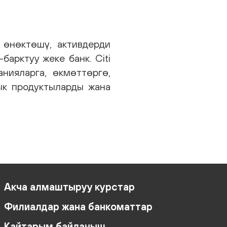
 өнөктөшү, активдерди
арктуу жеке банк. Citi
нияларга, өкмөттөргө,
ык продуктыларды жана
Акча алмаштыруу курстар
Филиалдар жана банкоматтар
Кайтарым байланыш