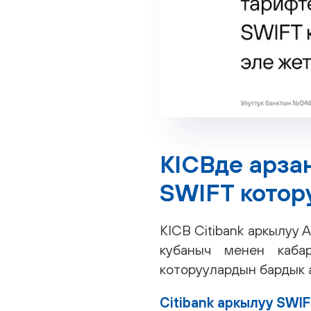
KICBде арза
SWIFT котор
KICB Citibank аркылуу
кубаныч менен каба
которуулардын бардык 
Citibank аркылуу SWI