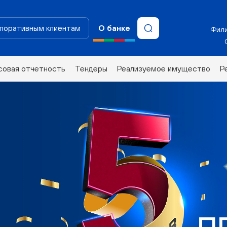
поративным клиентам
О банке
Фили
совая отчетность
Тендеры
Реализуемое имущество
Р