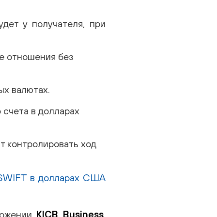
дет у получателя, при
ые отношения без
ых валютах.
 счета в долларах
т контролировать ход
 SWIFT в долларах США
ложении
KICB Business
.