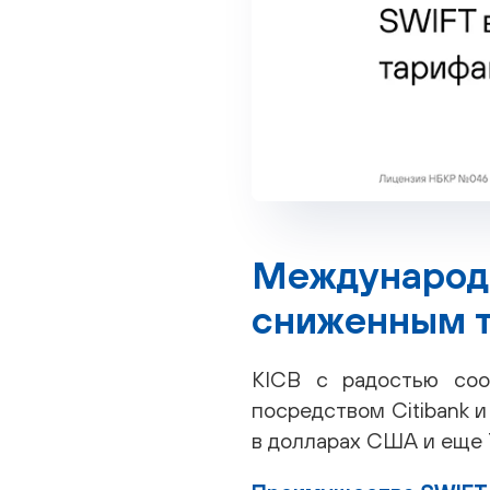
Международн
сниженным т
KICB с радостью со
посредством Citibank 
в долларах США и еще 