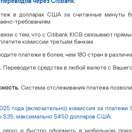
ереводов через Citibank:
теж в долларах США за считанные минуты бу
аенс-требованиям.
связи с тем, что с Citibank KICB связывают прям
 платите комиссии третьим банкам.
одите платежи в более, чем 180 стран в различн
.
Переводите средства в любой валюте с Вашего
сность.
Система отслеживания платежа позволи
2025 года (включительно) комиссия за платежи
о $35, максимально $450 долларов США.
 легко и быстро оформить в мобильном при