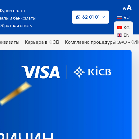
Курсы валют
62 01 01
RU
алы и банкоматы
Обратная связь
KG
EN
еквизиты
Карьера в KICB
Комплаенс процедуры ЗАО «КИ