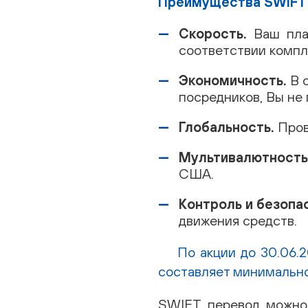
П
реимущества SWIFT п
Скорость.
Ваш пла
соответствии компл
Экономичность.
В 
посредников, Вы не
Глобальность.
Пров
Мультивалютность
США.
Контроль и безопа
движения средств.
По акции до 30.06.
составляет минимальн
SWIFT перевод можно