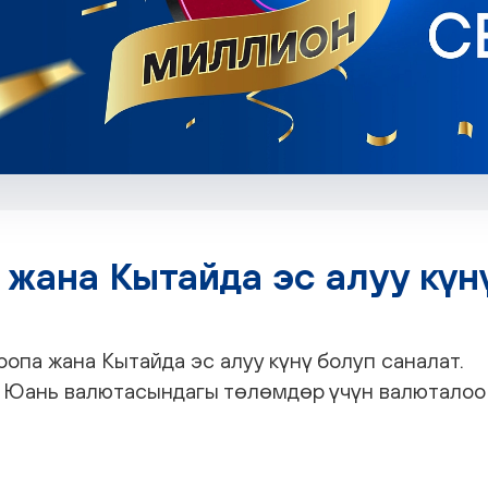
 жана Кытайда эс алуу күн
ропа жана Кытайда эс алуу күнү болуп саналат.
 Юань валютасындагы төлөмдөр үчүн валюталоо к