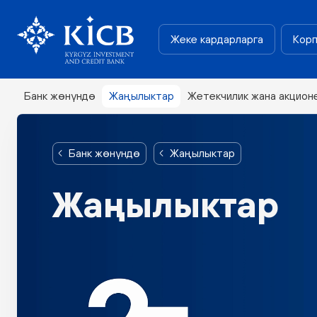
Жеке кардарларга
Корп
Банк жөнүндө
Жаңылыктар
Жетекчилик жана акцион
Банк жөнүндө
Жаңылыктар
Жаңылыктар