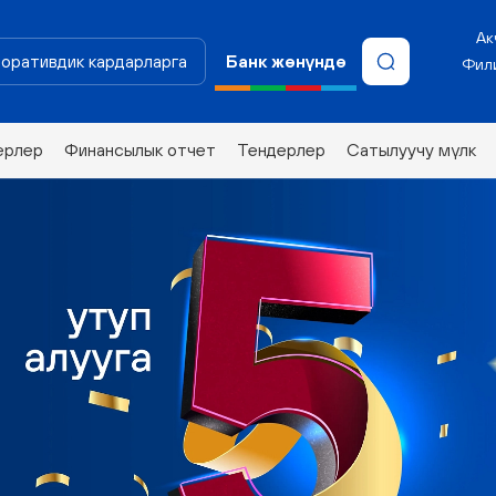
Ак
оративдик кардарларга
Банк жөнүндө
Фили
ерлер
Финансылык отчет
Тендерлер
Сатылуучу мүлк