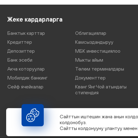
Жеке кардарларга
Банктык карттар
Облигациялар
Кредиттер
Камсыздандыруу
Депозиттер
МБК инвестициялоо
Банк эсеби
Мыкты айым
Акча которуулар
Төлөм терминалдары
Мобилдик банкинг
Документтер
Сейф ячейкалар
Кванг Янг Чой атындагы
стипендия
Сайттын иштешин жана анын колдо
колдонобуз.
Сайтты колдонууну улантуу менен 