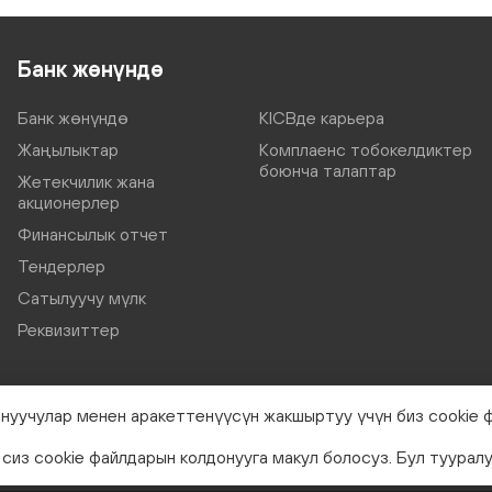
Банк жөнүндө
Банк жөнүндө
KICBде карьера
Жаңылыктар
Комплаенс тобокелдиктер
боюнча талаптар
Жетекчилик жана
акционерлер
Финансылык отчет
Тендерлер
Сатылуучу мүлк
Реквизиттер
нуучулар менен аракеттенүүсүн жакшыртуу үчүн биз cookie 
сиз cookie файлдарын колдонууга макул болосуз. Бул туурал