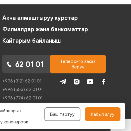
Акча алмаштыруу курстар
Филиалдар жана банкоматтар
Кайтарым байланыш
Телефонго заказ
62 01 01
берүү
+996 (312) 62 01 01
+996 (553) 62 01 01
+996 (774) 62 01 01
+996 (704) 62 01 01
файлдарын
Баш тартуу
Кабыл алуу
reception@kicb.net
уу кененирээк