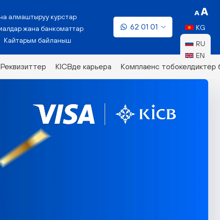
ча алмаштыруу курстар
62 01 01
KG
алдар жана банкоматтар
Кайтарым байланыш
RU
EN
Реквизиттер
KICBде карьера
Комплаенс тобокелдиктер 