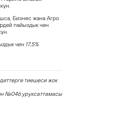
күн.
ашса, Бизнес жана Агро
ирдей пайыздык чен
үн.
здык чен 17,5%
диттерге тиешеси жок
ын №046 уруксаттамасы