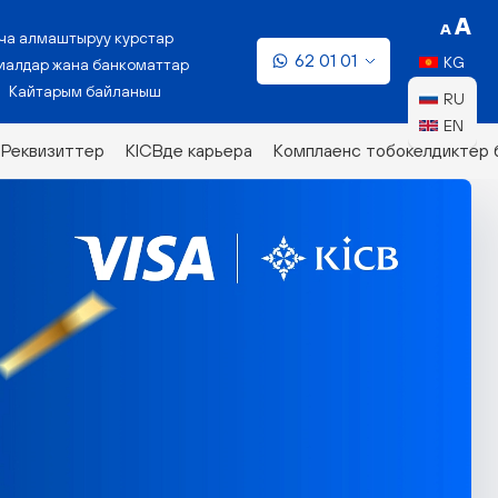
ча алмаштыруу курстар
62 01 01
KG
алдар жана банкоматтар
Кайтарым байланыш
RU
EN
Реквизиттер
KICBде карьера
Комплаенс тобокелдиктер 