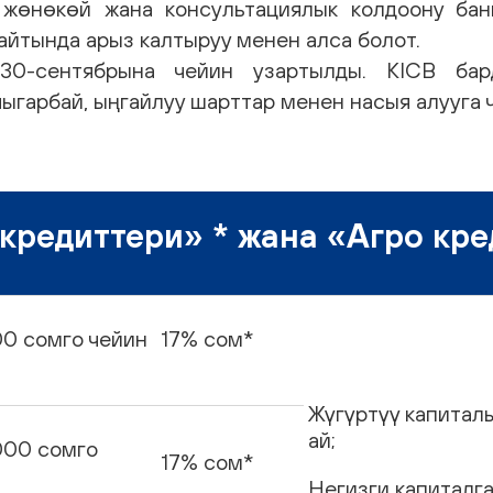
 жөнөкөй жана консультациялык колдоону бан
айтында арыз калтыруу менен алса болот.
30-сентябрына чейин узартылды. KICB бар
ыгарбай, ыңгайлуу шарттар менен насыя алууга 
кредиттери» * жана «Агро кр
00 сомго чейин
17% сом*
Жүгүртүү капиталы
ай;
000 сомго
17% сом*
Негизги капиталга