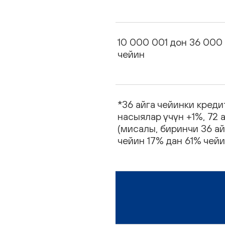
10 000 001 дон 36 000
чейин
*36 айга чейинки креди
насыялар үчүн +1%, 72 
(мисалы, биринчи 36 ай
чейин 17% дан 61% чейи