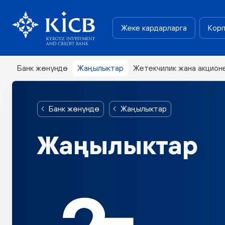
Жеке кардарларга
Корп
Банк жөнүндө
Жаңылыктар
Жетекчилик жана акцион
Банк жөнүндө
Жаңылыктар
Жаңылыктар