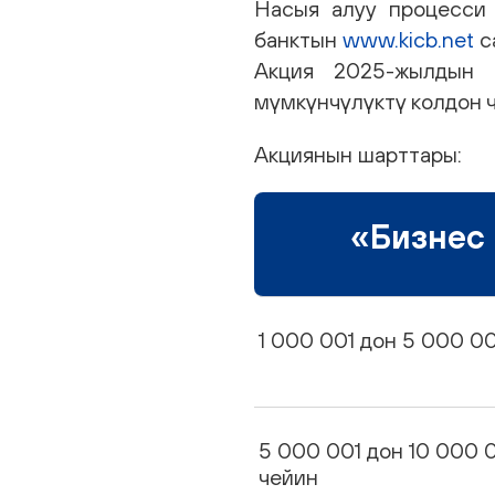
Насыя алуу процесси
банктын
www.kicb.net
с
Акция 2025-жылдын 
мүмкүнчүлүктү колдон ч
Акциянын шарттары:
«Бизнес 
1 000 001 дон 5 000 0
5 000 001 дон 10 000 
чейин