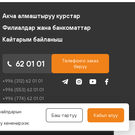
Акча алмаштыруу курстар
Филиалдар жана банкоматтар
Кайтарым байланыш
Телефонго заказ
62 01 01
берүү
+996 (312) 62 01 01
+996 (553) 62 01 01
+996 (774) 62 01 01
+996 (704) 62 01 01
файлдарын
Баш тартуу
Кабыл алуу
reception@kicb.net
уу кененирээк