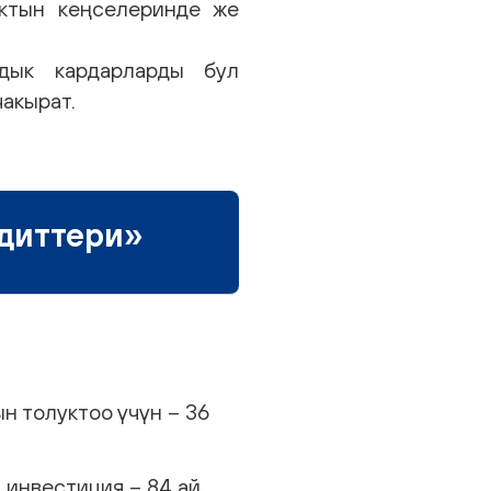
ктын кеңселеринде же
дык кардарларды бул
чакырат.
едиттери»
н толуктоо үчүн – 36
 инвестиция – 84 ай