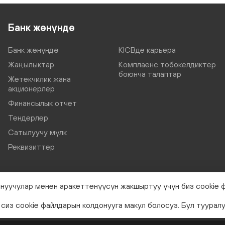
Банк жөнүндө
Банк жөнүндө
KICBде карьера
Жаңылыктар
Комплаенс тобокелдиктер
боюнча талаптар
Жетекчилик жана
акционерлер
Финансылык отчет
Тендерлер
Сатылуучу мүлк
Реквизиттер
нуучулар менен аракеттенүүсүн жакшыртуу үчүн биз cookie 
сиз cookie файлдарын колдонууга макул болосуз. Бул туурал