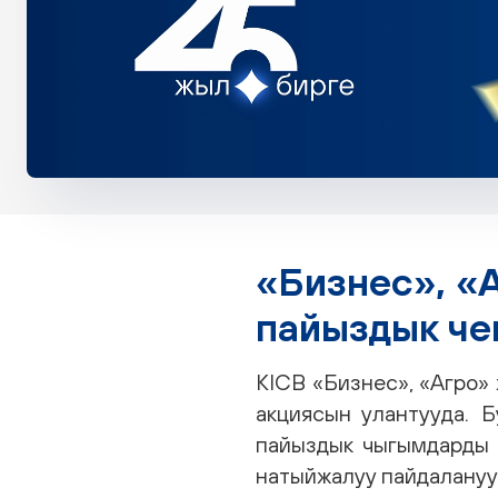
«Бизнес», «
пайыздык че
KICB «Бизнес», «Агро»
акциясын улантууда. 
пайыздык чыгымдарды 
натыйжалуу пайдалануу