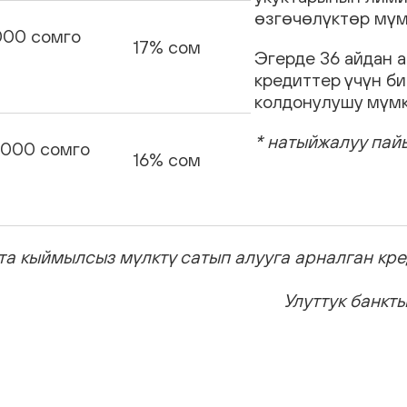
өзгөчөлүктөр мүм
000 сомго
17% сом
Эгерде 36 айдан 
кредиттер үчүн б
колдонулушу мүмк
* натыйжалуу пайы
 000 сомго
16% сом
а кыймылсыз мүлктү сатып алууга арналган кре
Улуттук банкт