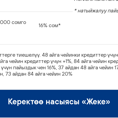
* натыйжалуу пайы
 000 сомго
16% сом*
ттерге тиешелүү. 48 айга чейинки кредиттер үчүн
айга чейин кредиттер үчүн +1%, 84 айга чейин кре
 үчүн пайыздык чен 16%, 37 айдан 48 айга чейин 1
н, 73 айдан 84 айга чейин 20%
Керектөө насыясы «Жеке»