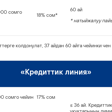
60 ай
000 сомго
18% сом*
* натыйжалуу пайы
ттерге колдонулат, 37 айдан 60 айга чейинки чен
«Кредиттик линия»
00 сомго чейин
17% сом
≤ 36 ай. Кредитт
укуктарынын лим