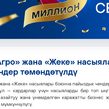
Агро» жана «Жеке» насыя
ндер төмөндөтүлдү
 жана «Жеке» насыялары боюнча пайыздык ченд
Бул — кардарлар үчүн насыяларды бир топ ыңг
азайтуу жана үнөмдөлгөн каражатты бизнес ж
 мүмкүнчүлүгү.