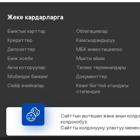
Жеке кардарларга
Банктык карттар
Облигациялар
Кредиттер
Камсыздандыруу
Депозиттер
МБК инвестициялоо
Банк эсеби
Мыкты айым
Акча которуулар
Төлөм терминалдары
Мобилдик банкинг
Документтер
Сейф ячейкалар
Кванг Янг Чой атындагы
стипендия
Сайттын иштешин жана анын колдо
колдонобуз.
Сайтты колдонууну улантуу менен 