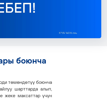
лары боюнча
ерди төмөндөтүү боюнча
айлуу шарттарда алып,
е жеке максаттар үчүн