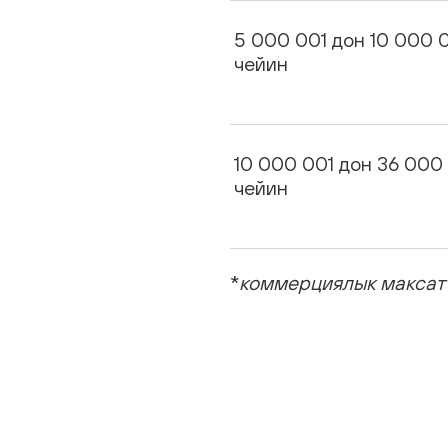
5 000 001 дон 10 000 
чейин
10 000 001 дон 36 000
чейин
*
коммерциялык максатт