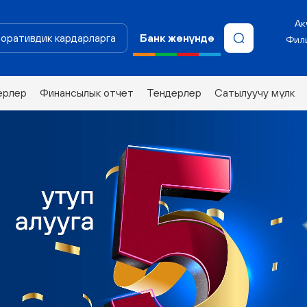
Ак
оративдик кардарларга
Банк жөнүндө
Фили
ерлер
Финансылык отчет
Тендерлер
Сатылуучу мүлк