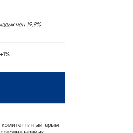
здык чен 19,9%
 +1%
ик комитеттин ыйгарым
иттерине ылайык