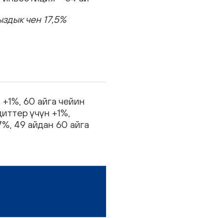
здык чен 17,5%
 +1%, 60 айга чейин
диттер үчүн +1%,
7%, 49 айдан 60 айга