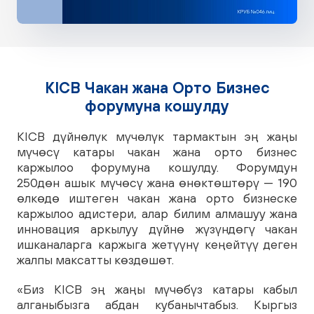
KICB Чакан жана Орто Бизнес
форумуна кошулду
KICB дүйнөлүк мүчөлүк тармактын эң жаңы
мүчөсү катары чакан жана орто бизнес
каржылоо форумуна кошулду. Форумдун
250дөн ашык мүчөсү жана өнөктөштөрү — 190
өлкөдө иштеген чакан жана орто бизнеске
каржылоо адистери, алар билим алмашуу жана
инновация аркылуу дүйнө жүзүндөгү чакан
ишканаларга каржыга жетүүнү кеңейтүү деген
жалпы максатты көздөшөт.
«Биз KICB эң жаңы мүчөбүз катары кабыл
алганыбызга абдан кубанычтабыз. Кыргыз