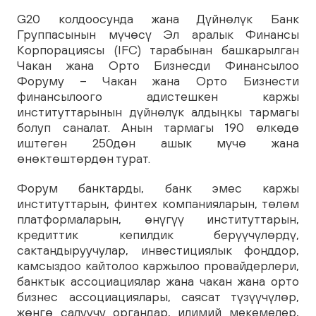
G20 колдоосунда жана Дүйнөлүк Банк
Группасынын мүчөсү Эл аралык Финансы
Корпорациясы (IFC) тарабынан башкарылган
Чакан жана Орто Бизнесди Финансылоо
Форуму – Чакан жана Орто Бизнести
финансылоого адистешкен каржы
институттарынын дүйнөлүк алдыңкы тармагы
болуп саналат. Анын тармагы 190 өлкөдө
иштеген 250дөн ашык мүчө жана
өнөктөштөрдөн турат.
Форум банктарды, банк эмес каржы
институттарын, финтех компанияларын, төлөм
платформаларын, өнүгүү институттарын,
кредиттик кепилдик берүүчүлөрдү,
сактандыруучулар, инвестициялык фонддор,
камсыздоо кайтолоо каржылоо провайдерлери,
банктык ассоциациялар жана чакан жана орто
бизнес ассоциациялары, саясат түзүүчүлөр,
жөнгө салуучу органдар, илимий мекемелер,