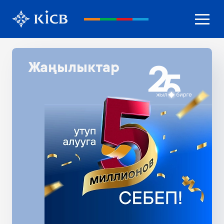
Жаңылыктар