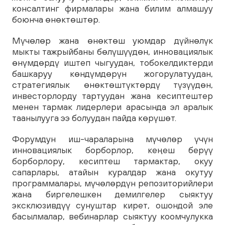
консалтинг фирмалары жана билим алмашуу
боюнча өнөктөштөр.
Мүчөлөр жана өнөктөш уюмдар дүйнөлүк
мыкты тажрыйбаны бөлүшүүдөн, инновациялык
өнүмдөрдү иштеп чыгуудан, тобокелдиктерди
башкаруу көндүмдөрүн жогорулатуудан,
стратегиялык өнөктөштүктөрдү түзүүдөн,
инвесторлорду тартуудан жана кесиптештер
менен тармак лидерлери арасында эл аралык
таанылууга ээ болуудан пайда көрүшөт.
Форумдун иш-чараларына мүчөлөр үчүн
инновациялык борборлор, кеңеш берүү
борборлору, кесиптеш тармактар, окуу
сапарлары, атайын куралдар жана окутуу
программалары, мүчөлөрдүн репозиторийлери
жана биргелешкен демилгелер сыяктуу
эксклюзивдүү сунуштар кирет, ошондой эле
басылмалар, вебинарлар сыяктуу коомчулукка