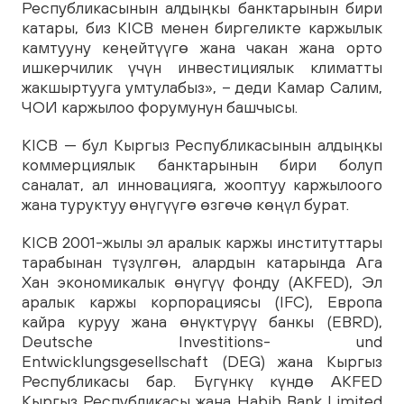
Республикасынын алдыңкы банктарынын бири
катары, биз KICB менен биргеликте каржылык
камтууну кеңейтүүгө жана чакан жана орто
ишкерчилик үчүн инвестициялык климатты
жакшыртууга умтулабыз», – деди Камар Салим,
ЧОИ каржылоо форумунун башчысы.
KICB — бул Кыргыз Республикасынын алдыңкы
коммерциялык банктарынын бири болуп
саналат, ал инновацияга, жооптуу каржылоого
жана туруктуу өнүгүүгө өзгөчө көңүл бурат.
KICB 2001-жылы эл аралык каржы институттары
тарабынан түзүлгөн, алардын катарында Ага
Хан экономикалык өнүгүү фонду (AKFED), Эл
аралык каржы корпорациясы (IFC), Европа
кайра куруу жана өнүктүрүү банкы (EBRD),
Deutsche Investitions- und
Entwicklungsgesellschaft (DEG) жана Кыргыз
Республикасы бар. Бүгүнкү күндө AKFED
Кыргыз Республикасы жана Habib Bank Limited