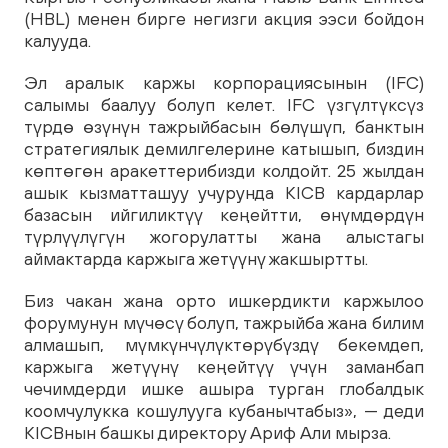
(HBL) менен бирге негизги акция ээси бойдон
калууда.
Эл аралык каржы корпорациясынын (IFC)
салымы баалуу болуп келет. IFC үзгүлтүксүз
түрдө өзүнүн тажрыйбасын бөлүшүп, банктын
стратегиялык демилгелерине катышып, биздин
көптөгөн аракеттерибизди колдойт. 25 жылдан
ашык кызматташуу учурунда KICB кардарлар
базасын ийгиликтүү кеңейтти, өнүмдөрдүн
түрлүүлүгүн жогорулатты жана алыстагы
аймактарда каржыга жетүүнү жакшыртты.
Биз чакан жана орто ишкердикти каржылоо
форумунун мүчөсү болуп, тажрыйба жана билим
алмашып, мүмкүнчүлүктөрүбүздү бекемдеп,
каржыга жетүүнү кеңейтүү үчүн заманбап
чечимдерди ишке ашыра турган глобалдык
коомчулукка кошулууга кубанычтабыз», — деди
KICBнын башкы директору Ариф Али мырза.