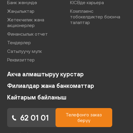
Банк жөнүндө
KICBде карьера
Жаңылыктар
Комплаенс
тобокелдиктер боюнча
Жетекчилик жана
талаптар
акционерлер
Финансылык отчет
Тендерлер
Сатылуучу мүлк
Реквизиттер
Акча алмаштыруу курстар
Филиалдар жана банкоматтар
Кайтарым байланыш
Телефонго заказ
62 01 01
берүү