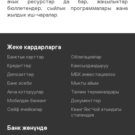
ачык ресурстар да бар, жаңылыктар
бюллетендер, сыйлык программалары жана
жылдык иш-чаралар.
Жеке кардарларга
Банктык карттар
Облигациялар
Кредиттер
Камсыздандыруу
Депозиттер
МБК инвестициялоо
Банк эсеби
Мыкты айым
Акча которуулар
Төлөм терминалдары
Мобилдик банкинг
Документтер
Сейф ячейкалар
Кванг Янг Чой атындагы
стипендия
Банк жөнүндө