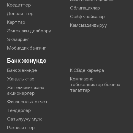
Кредиттер
Облигациялар
Депозиттер
Сейф ячейкалар
Карттар
Камсыздандыруу
Эмгек акы долбоору
Эквайринг
Мобилдик банкинг
Банк жөнүндө
Банк жөнүндө
KICBде карьера
Жаңылыктар
Комплаенс
тобокелдиктер боюнча
Жетекчилик жана
талаптар
акционерлер
Финансылык отчет
Тендерлер
Сатылуучу мүлк
Реквизиттер