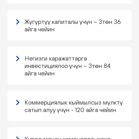
Жүгүртүү капиталы үчүн – 3төн 36
айга чейин
Негизги каражаттарга
инвестициялоо үчүн – 3төн 84
айга чейин
Коммерциялык кыймылсыз мүлктү
сатып алуу үчүн - 120 айга чейин
Күрөө менен камсыздоо: жеке