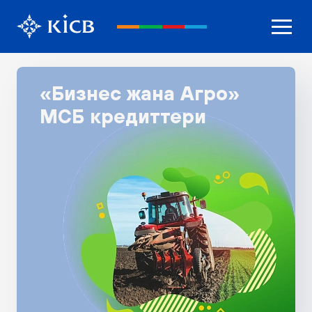
«Бизнес жана Агро»
МСБ кредиттери