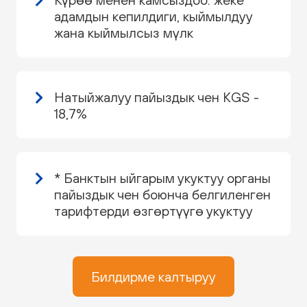
адамдын кепилдиги, кыймылдуу
жана кыймылсыз мүлк
Натыйжалуу пайыздык чен KGS -
18,7%
* Банктын ыйгарым укуктуу органы
пайыздык чен боюнча белгиленген
тарифтерди өзгөртүүгө укуктуу
Билдирме калтыруу