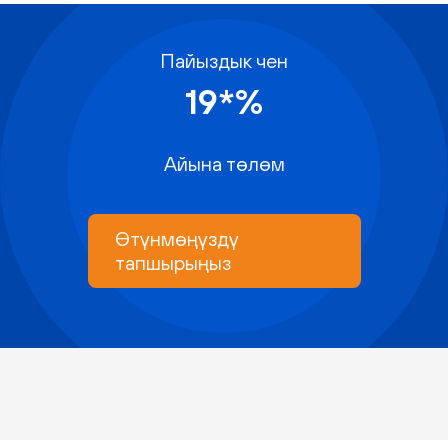
Пайыздык чен
19*%
Айына төлөм
Өтүнмөңүздү
тапшырыңыз