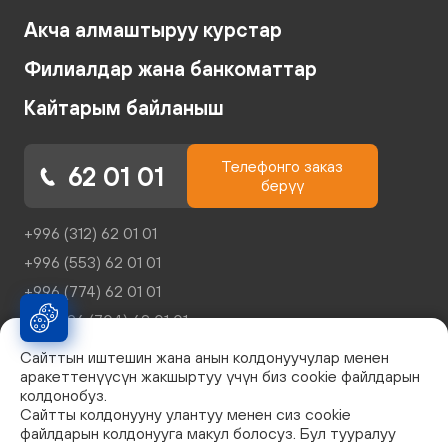
Акча алмаштыруу курстар
Филиалдар жана банкоматтар
Кайтарым байланыш
Телефонго заказ
62 01 01
берүү
+996 (312) 62 01 01
+996 (553) 62 01 01
+996 (774) 62 01 01
+996 (704) 62 01 01
reception@kicb.net
Сайттын иштешин жана анын колдонуучулар менен
аракеттенүүсүн жакшыртуу үчүн биз cookie файлдарын
колдонобуз.
Сайтты колдонууну улантуу менен сиз cookie
файлдарын колдонууга макул болосуз. Бул тууралуу