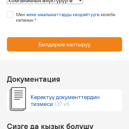
Мен
жеке маалыматтарды көздөйтүүгө
келеби
каламын
*
Билдирме калтыруу
Документация
Керектүү документтердин
тизмеси
137 кб
Сизге да кызык болушу