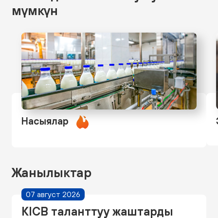
мүмкүн
Насыялар
Жанылыктар
07 август 2026
KICB таланттуу жаштарды