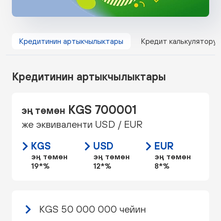
Кредитинин артыкчылыктары
Кредит калькулятору
Кредитинин артыкчылыктары
KGS 700001
эң төмөн
же эквиваленти USD / EUR
KGS
USD
EUR
эң төмөн
эң төмөн
эң төмөн
19*%
12*%
8*%
KGS 50 000 000 чейин