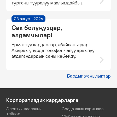
турганы тууралуу маалымдайбыз.
03 август 2026
Сак болуңуздар,
алдамчылар!
Урматтуу кардарлар, абайлаңыздар!
Акыркы учурда телефон чалуу аркылуу
алдагандардын саны көбөйдү.
Бардык жанылыктар
Корпоративдик кардарларга
Эсептик-кассалык
Соода ишин каржылоо
тейлөө
МБК инвестициялоо