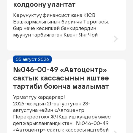
колдоону улантат
Көрүнүктүү финансист жана KICB
Башкармалыгынын биринчи Төрөгасы,
бир нече кесипкөй банкирлердин
муунун тарбиялаган Кванг Янг Чой
05 август 2026
№046-00-49 «Автоцентр»
сактык кассасынын иштөө
тартиби боюнча маалымат
Урматтуу кардарлар!
2026-жылдын 21-августунан 23-
августуна чейин «Автоцентр
Перекресток» ЖЧКда иш күндөрү эмес
деп жарыялангандыктан, №046-00-49
«Автоцентр» сактык кассасы иштебей