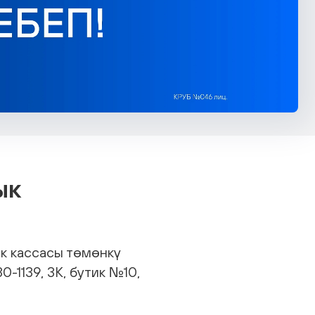
ык
к кассасы төмөнкү
-1139, 3К, бутик №10,