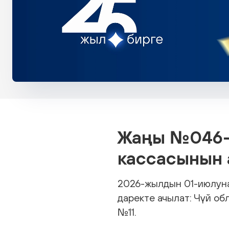
Жаңы №046-1
кассасынын
2026-жылдын 01-июлуна
даректе ачылат: Чүй об
№11.