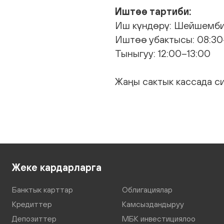
Иштөө тартиби:
Иш күндөрү: Шейшемб
Иштөө убактысы: 08:30
Тыныгуу: 12:00–13:00
Жаңы сактык кассада с
Жеке кардарларга
Банктык карттар
Облигациялар
Кредиттер
Камсыздандыруу
Депозиттер
МБК инвестициялоо