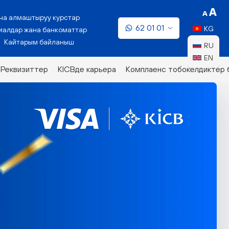
ча алмаштыруу курстар
62 01 01
KG
алдар жана банкоматтар
Кайтарым байланыш
RU
EN
Реквизиттер
KICBде карьера
Комплаенс тобокелдиктер 