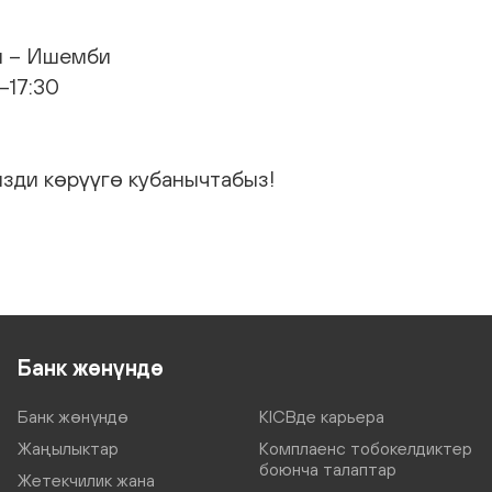
и – Ишемби
–17:30
изди көрүүгө кубанычтабыз!
Банк жөнүндө
Банк жөнүндө
KICBде карьера
Жаңылыктар
Комплаенс тобокелдиктер
боюнча талаптар
Жетекчилик жана