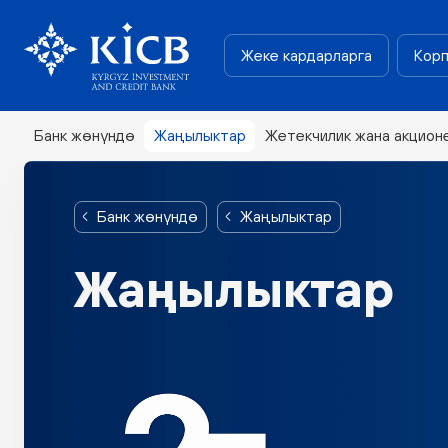
Жеке кардарларга
Корп
Банк жөнүндө
Жаңылыктар
Жетекчилик жана акцион
Банк жөнүндө
Жаңылыктар
Жаңылыктар