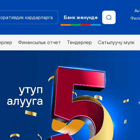
Ак
оративдик кардарларга
Банк жөнүндө
Фили
ерлер
Финансылык отчет
Тендерлер
Сатылуучу мүлк