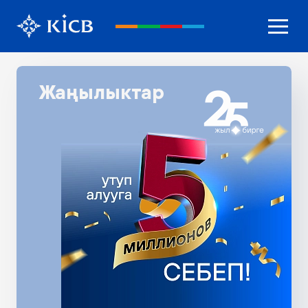
Жаңылыктар