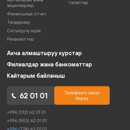
талаптар
акционерлер
Финансылык отчет
Тендерлер
Сатылуучу мүлк
Реквизиттер
Акча алмаштыруу курстар
Филиалдар жана банкоматтар
Кайтарым байланыш
Телефонго заказ
62 01 01
берүү
+996 (312) 62 01 01
+996 (553) 62 01 01
+996 (774) 62 01 01