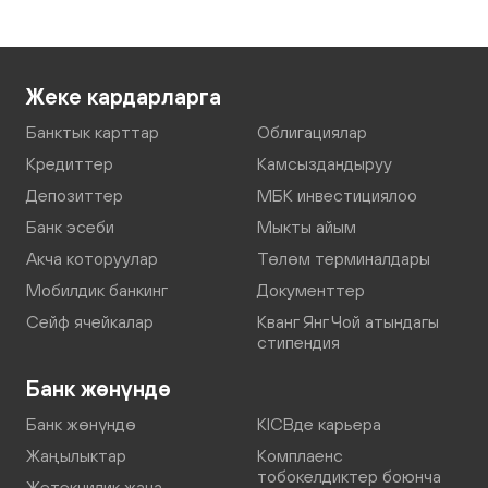
Жеке кардарларга
Банктык карттар
Облигациялар
Кредиттер
Камсыздандыруу
Депозиттер
МБК инвестициялоо
Банк эсеби
Мыкты айым
Акча которуулар
Төлөм терминалдары
Мобилдик банкинг
Документтер
Сейф ячейкалар
Кванг Янг Чой атындагы
стипендия
Банк жөнүндө
Банк жөнүндө
KICBде карьера
Жаңылыктар
Комплаенс
тобокелдиктер боюнча
Жетекчилик жана