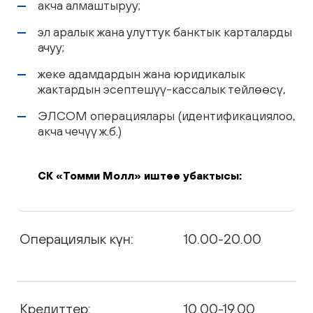
акча алмаштыруу;
эл аралык жана улуттук банктык карталарды
ачуу;
жеке адамдардын жана юридикалык
жактардын эсептешүү-кассалык тейлөөсү,
ЭЛСОМ операциялары (идентификациялоо,
акча чечүү ж.б.)
СК «Томми Молл» иштөө убактысы:
Операциялык күн:
10.00-20.00
Кредиттер:
10.00-19.00