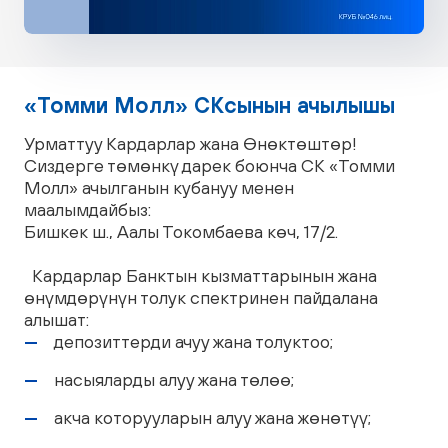
«Томми Молл» СКсынын ачылышы
Урматтуу Кардарлар жана Өнөктөштөр!
Сиздерге төмөнкү дарек боюнча СК «Томми
Молл» ачылганын кубануу менен
маалымдайбыз:
Бишкек ш., Аалы Токомбаева көч, 17/2.
Кардарлар Банктын кызматтарынын жана
өнүмдөрүнүн толук спектринен пайдалана
алышат:
депозиттерди ачуу жана толуктоо;
насыяларды алуу жана төлөө;
акча которууларын алуу жана жөнөтүү;