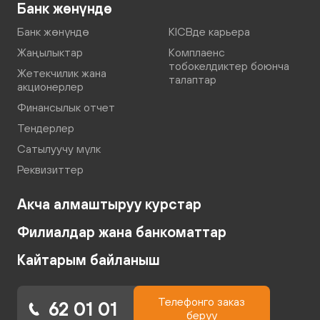
Банк жөнүндө
Банк жөнүндө
KICBде карьера
Жаңылыктар
Комплаенс
тобокелдиктер боюнча
Жетекчилик жана
талаптар
акционерлер
Финансылык отчет
Тендерлер
Сатылуучу мүлк
Реквизиттер
Акча алмаштыруу курстар
Филиалдар жана банкоматтар
Кайтарым байланыш
Телефонго заказ
62 01 01
берүү