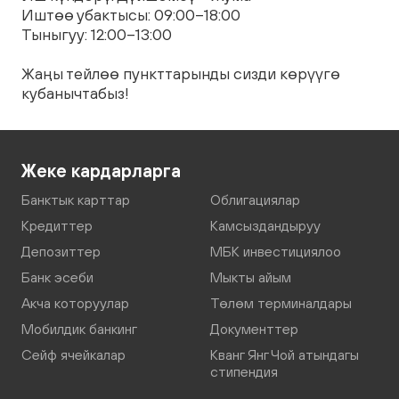
Иштөө убактысы: 09:00–18:00
Тыныгуу: 12:00–13:00
Жаңы тейлөө пункттарынды сизди көрүүгө
кубанычтабыз!
Жеке кардарларга
Банктык карттар
Облигациялар
Кредиттер
Камсыздандыруу
Депозиттер
МБК инвестициялоо
Банк эсеби
Мыкты айым
Акча которуулар
Төлөм терминалдары
Мобилдик банкинг
Документтер
Сейф ячейкалар
Кванг Янг Чой атындагы
стипендия