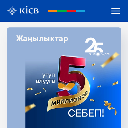
Жаңылыктар