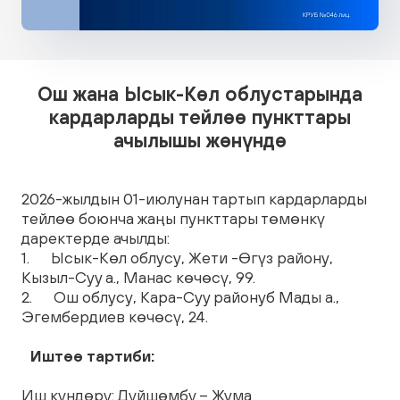
Ош жана Ысык-Көл облустарында
кардарларды тейлөө пункттары
ачылышы жөнүндө
2026-жылдын 01-июлунан тартып кардарларды
тейлөө боюнча жаңы пункттары төмөнкү
даректерде ачылды:
1. Ысык-Көл облусу, Жети -Өгүз району,
Кызыл-Суу а., Манас көчөсү, 99.
2. Ош облусу, Кара-Суу районуб Мады а.,
Эгембердиев көчөсү, 24.
Иштөө тартиби:
Иш күндөрү: Дүйшөмбү – Жума