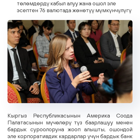
төлөмдөрдү кабыл алуу жана ошол эле
эсептен 76 валютада жөнөтүү мүмкүнчүлүгү
Кыргыз Республикасынын Америка Соода
Палатасынын мүчөлөрү түз баарлашуу менен
бардык суроолоруна жооп алышты, ошондой
эле корпоративдик кардарлар үчүн бардык банк