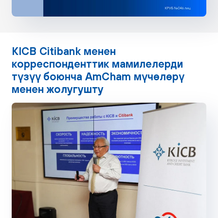
KICB Citibank менен
корреспонденттик мамилелерди
түзүү боюнча AmCham мүчөлөрү
менен жолугушту