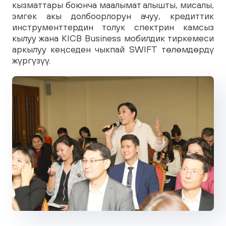
кызматтары боюнча маалымат алышты, мисалы,
эмгек акы долбоорлорун ачуу, кредиттик
инструменттердин толук спектрин камсыз
кылуу жана KICB Business мобилдик тиркемеси
аркылуу кеңседен чыкпай SWIFT төлөмдөрдү
жүргүзүү.