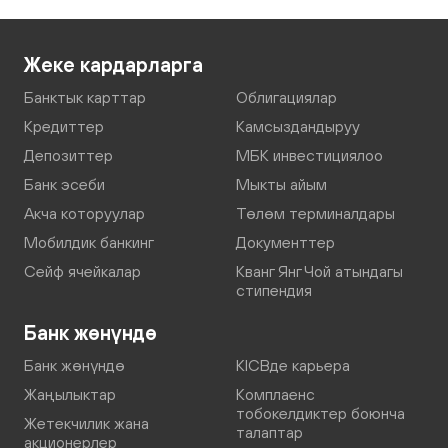
Жеке кардарларга
Банктык карттар
Облигациялар
Кредиттер
Камсыздандыруу
Депозиттер
МБК инвестициялоо
Банк эсеби
Мыкты айым
Акча которуулар
Төлөм терминалдары
Мобилдик банкинг
Документтер
Сейф ячейкалар
Кванг Янг Чой атындагы
стипендия
Банк жөнүндө
Банк жөнүндө
KICBде карьера
Жаңылыктар
Комплаенс
тобокелдиктер боюнча
Жетекчилик жана
талаптар
акционерлер