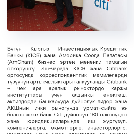
Бүгүн Кыргыз Инвестициялык-Кредиттик
Банкы (KICB) жана Америка Соода Палатасы
(AmCham) бизнес эртең мененки тамагын
өткөрүштү. Иш-чарада KICB жана Citibank
ортосунда корреспонденттик мамилелерди
түзүүнүн артыкчылыктары талкууланды. Citibank
– чек ара аралык рыноктордо каржы
институттары үчүн алдыңкы өнөктөш,
активдерди башкарууда дүйнөлүк лидер жана
АКШнын ички рыногунда урмат-сыйга ээ
болгон жеке банк. Citi дүйнөнүн 180 өлкөсүндө
жана юрисдикцияларында иш жүргүзүп,
компанияларга, өкмөттөргө, инвесторлорго,