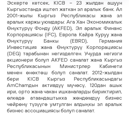
Эскерте кетсек, KICB – 23 жылдан ашуун
Кыргызстанда иштеп жаткан эл аралык банк. Ал
2001-жылы Кыргыз Республикасы жана эл
аралык каржы уюмдары: Ага Хан Экономикалык
Өнүктүрүү Фонду (AKFED), Эл аралык Финанс
Корпорациясы (IFC), Европа Кайра Куруу жана
Өнүктүрүү Банкы (EBRD), Германия
Инвестиция жана Өнүктүрүү Корпорациясы
(DEG) тарабынан негизделген. Учурда негизги
акционери болуп AKFED саналат жана Кыргыз
Республикасынын Министрлер Кабинети
менен өнөктөш болуп саналат. 2012-жылдан
бери KICB Кыргыз Республикасындагы
AmChamдын активдүү мүчөсү, 120дан ашык
ири, орто жана чакан ишканаларды бириктирип,
өлкөдө атаандаштыкка жөндөмдүү бизнес
чөйрөнү түзүүгө умтулган алдыңкы эл аралык
бизнес ассоциациясы болуп саналат.