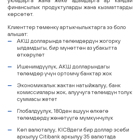
уюмдарга жана жеке адамдарга ар кандай
финансылык продуктуларды жана кызматтарды
көрсөтөт.
Клиенттер төмөнкү артыкчылыктарга ээ боло
алышат:
АКШ долларында төлөмдөрдүн жогорку
ылдамдыгы, бир мүнөттөн аз убакытта
өткөрүлөт
Ишенимдүүлүк, АКШ долларындагы
төлөмдөр үчүн ортомчу банктар жок
Экономикалык жактан натыйжалуу, банк
комиссиялары жок, алуучуга төлөмдүн толук
суммасы жетет
Глобалдуулук, 180ден ашуун өлкөгө
төлөмдөрдү жөнөтүүгө мүмкүнчүлүк
Көп валюталуу, KICBдеги бир доллар эсеби
аркылуу Citibank аркылуу 35 валютада