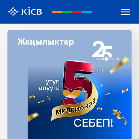
Жаңылыктар