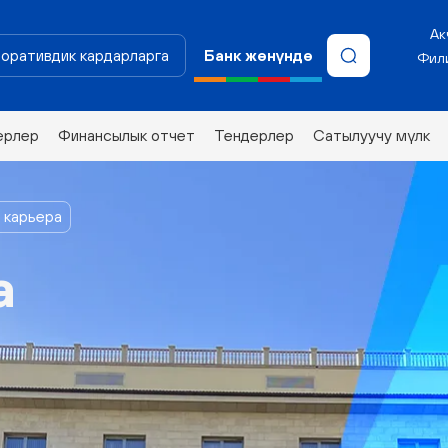
Ак
оративдик кардарларга
Банк жөнүндө
Фили
ерлер
Финансылык отчет
Тендерлер
Сатылуучу мүлк
 карьера
а