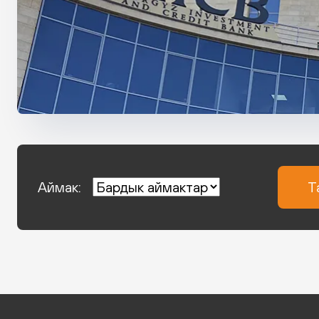
Аймак:
Т