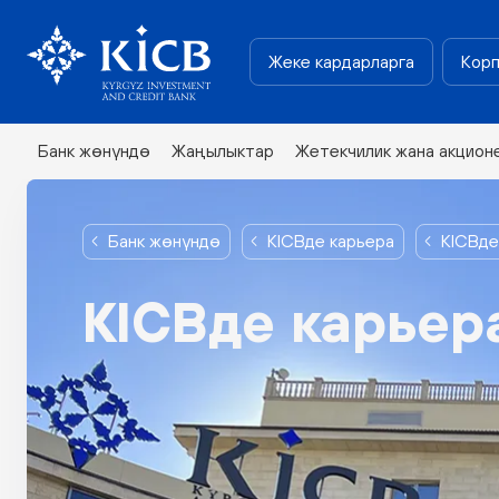
Жеке кардарларга
Корп
Банк жөнүндө
Жаңылыктар
Жетекчилик жана акцион
Банк жөнүндө
KICBде карьера
KICBде
KICBде карьер