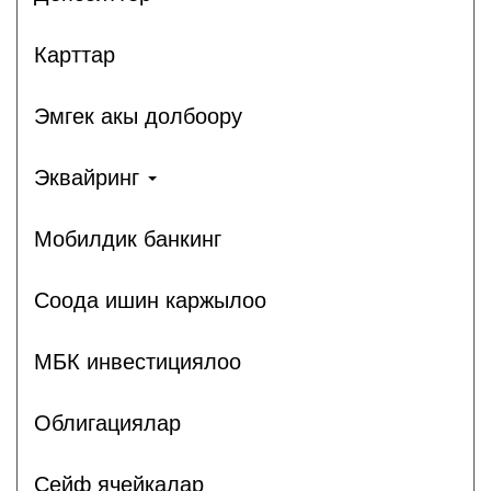
Карттар
Эмгек акы долбоору
Эквайринг
Мобилдик банкинг
Соода ишин каржылоо
МБК инвестициялоо
Облигациялар
Сейф ячейкалар