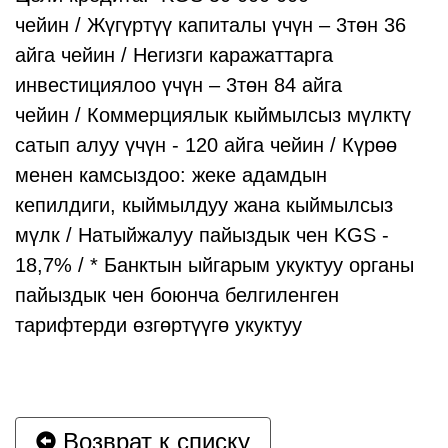
чейин / Жүгүртүү капиталы үчүн – 3төн 36
айга чейин / Негизги каражаттарга
инвестициялоо үчүн – 3төн 84 айга
чейин / Коммерциялык кыймылсыз мүлктү
сатып алуу үчүн - 120 айга чейин / Күрөө
менен камсыздоо: жеке адамдын
кепилдиги, кыймылдуу жана кыймылсыз
мүлк / Натыйжалуу пайыздык чен KGS -
18,7% / * Банктын ыйгарым укуктуу органы
пайыздык чен боюнча белгиленген
тарифтерди өзгөртүүгө укуктуу
Возврат к списку