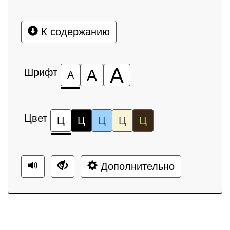
К содержанию
А
Шрифт
А
А
Цвет
Ц
Ц
Ц
Ц
Ц
Дополнительно