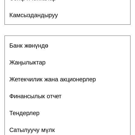
Камсыздандыруу
Банк жөнүндө
Жаңылыктар
Жетекчилик жана акционерлер
Финансылык отчет
Тендерлер
Сатылуучу мүлк