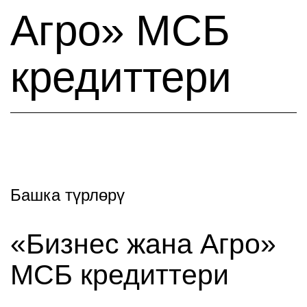
Агро» МСБ
кредиттери
Башка түрлөрү
«Бизнес жана Агро»
МСБ кредиттери