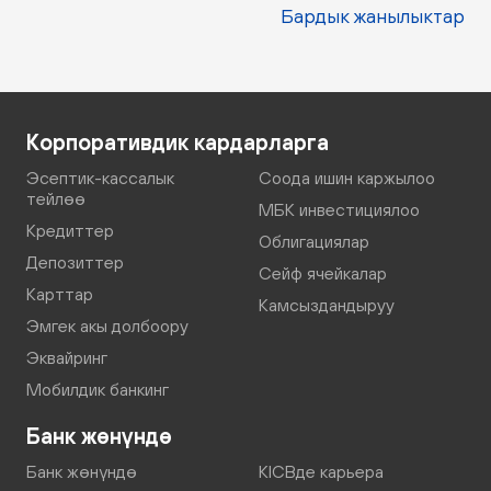
Бардык жанылыктар
Корпоративдик кардарларга
Эсептик-кассалык
Соода ишин каржылоо
тейлөө
МБК инвестициялоо
Кредиттер
Облигациялар
Депозиттер
Сейф ячейкалар
Карттар
Камсыздандыруу
Эмгек акы долбоору
Эквайринг
Мобилдик банкинг
Банк жөнүндө
Банк жөнүндө
KICBде карьера