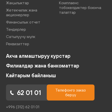
Жаңылыктар
Комплаенс
тобокелдиктер боюнча
Жетекчилик жана
талаптар
акционерлер
Финансылык отчет
Тендерлер
Сатылуучу мүлк
Реквизиттер
Акча алмаштыруу курстар
Филиалдар жана банкоматтар
Кайтарым байланыш
Телефонго заказ
62 01 01
берүү
+996 (312) 62 01 01