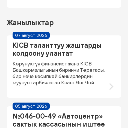
Жанылыктар
07 август 2026
KICB таланттуу жаштарды
колдоону улантат
Көрүнүктүү финансист жана KICB
Башкармалыгынын биринчи Төрөгасы,
бир нече кесипкөй банкирлердин
муунун тарбиялаган Кванг Янг Чой
05 август 2026
№046-00-49 «Автоцентр»
сактык кассасынын иштөө