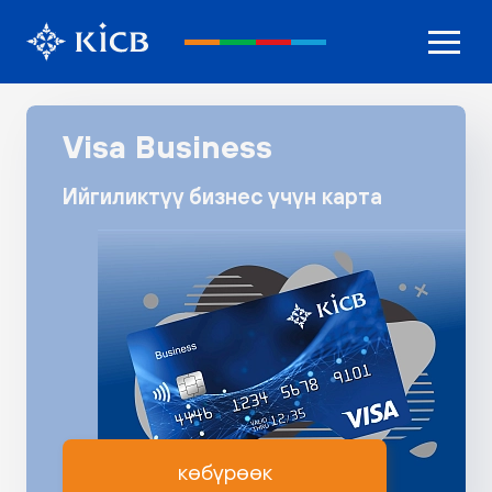
Visa Business
Ийгиликтүү бизнес үчүн карта
көбүрөөк