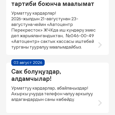
тартиби боюнча маалымат
Урматтуу кардарлар!
2026-жылдын 21-августунан 23-
августуна чейин «Автоцентр
Перекресток» ЖЧКда иш күндөрү эмес
деп жарыялангандыктан, №046-00-49
«Автоцентр» сактык кассасы иштебей
турганы тууралуу маалымдайбыз.
03 август 2026
Сак болуңуздар,
алдамчылар!
Урматтуу кардарлар, абайлаңыздар!
Акыркы учурда телефон чалуу аркылуу
алдагандардын саны көбөйдү.