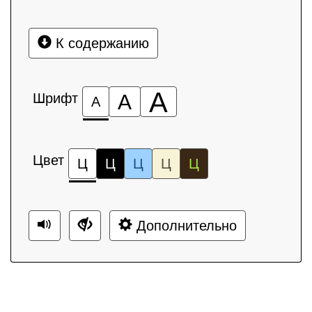
К содержанию
А
Шрифт
А
А
Цвет
Ц
Ц
Ц
Ц
Ц
Дополнительно