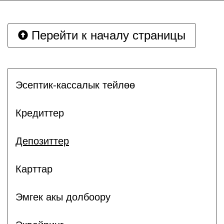
Перейти к началу страницы
Эсептик-кассалык тейлөө
Кредиттер
Депозиттер
Карттар
Эмгек акы долбоору