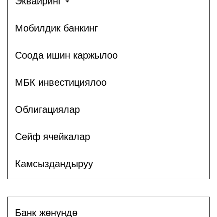
Эквайринг
Мобилдик банкинг
Соода ишин каржылоо
МБК инвестициялоо
Облигациялар
Сейф ячейкалар
Камсыздандыруу
Банк жөнүндө