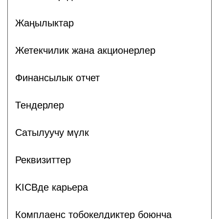
Жаңылыктар
Жетекчилик жана акционерлер
Финансылык отчет
Тендерлер
Сатылуучу мүлк
Реквизиттер
KICBде карьера
Комплаенс тобокелдиктер боюнча