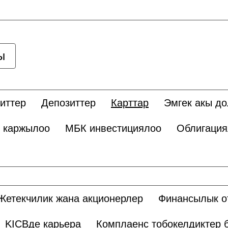
ы
иттер
Депозиттер
Карттар
Эмгек акы д
 каржылоо
МБК инвестициялоо
Облигация
Жетекчилик жана акционерлер
Финансылык о
KICBде карьера
Комплаенс тобокелдиктер 