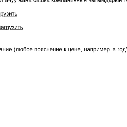
үл ачуу жана башка компаниянын чыгымдарын т
грузить
Загрузить
ание (любое пояснение к цене, например 'в год