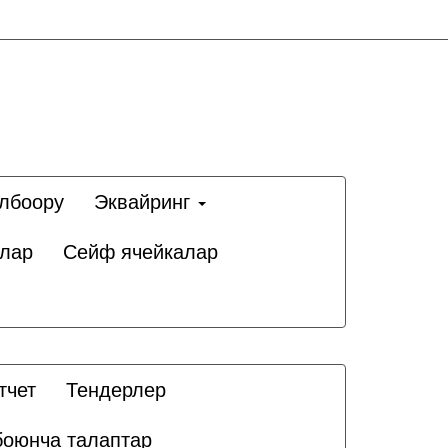
олбоору
Эквайринг
лар
Сейф ячейкалар
тчет
Тендерлер
боюнча талаптар