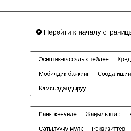
Перейти к началу страниц
Эсептик-кассалык тейлөө
Кред
Мобилдик банкинг
Соода ишин
Камсыздандыруу
Банк жөнүндө
Жаңылыктар
Сатылуучу мүлк
Реквизиттер