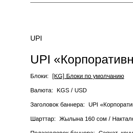
UPI
UPI «Корпоративн
Блоки:
[KG] Блоки по умолчанию
Валюта: KGS / USD
Заголовок баннера: UPI «Корпоративн
Шарттар: Жылына 160 сом / Нактал