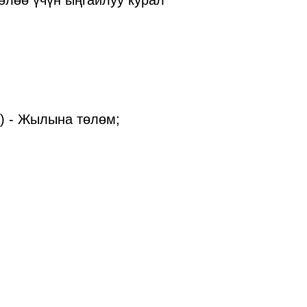
өлөө үчүн ыңгайлуу курал
') - Жылына төлөм;