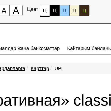
А
А
Цвет
Ц
Ц
Ц
Ц
Ц
иалдар жана банкоматтар
Кайтарым байлан
ардарларга
Карттар
UPI
ативная» class