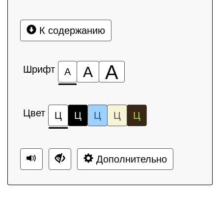
К содержанию
А
Шрифт
А
А
Цвет
Ц
Ц
Ц
Ц
Ц
Дополнительно