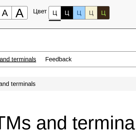
А
А
Цвет
Ц
Ц
Ц
Ц
Ц
and terminals
Feedback
nd terminals
TMs and termina