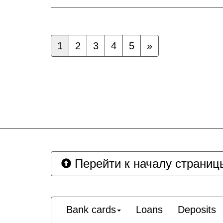
1
2
3
4
5
»
Перейти к началу страниц
Bank cards
Loans
Deposits