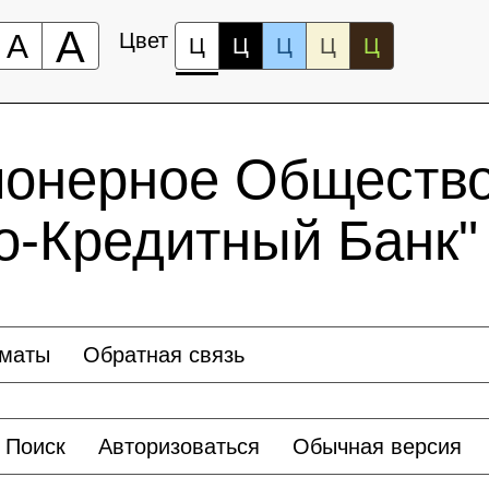
А
А
Цвет
Ц
Ц
Ц
Ц
Ц
ионерное Общество
о-Кредитный Банк"
оматы
Обратная связь
Поиск
Авторизоваться
Обычная версия