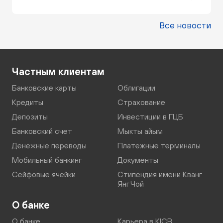
Все новости
Частным клиентам
Банковские карты
Облигации
Кредиты
Страхование
Депозиты
Инвестиции в ГЦБ
Банковский счет
Мыкты айым
Денежные переводы
Платежные терминалы
Мобильный банкинг
Документы
Сейфовые ячейки
Стипендия имени Кванг
Янг Чой
О банке
О банке
Карьера в KICB