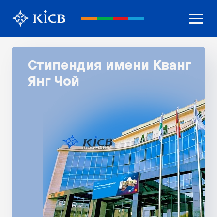
Стипендия имени Кванг
Янг Чой