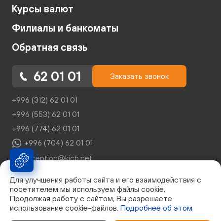
Курсы валют
Филиалы и банкоматы
Обратная связь
62 01 01
Заказать звонок
+996 (312) 62 01 01
+996 (553) 62 01 01
+996 (774) 62 01 01
+996 (704) 62 01 01
reception@kicb.net
Для улучшения работы сайта и его взаимодействия с
посетителем мы используем файлы cookie.
Продолжая работу с сайтом, Вы разрешаете
использование cookie-файлов.
Подробнее об этом
© Закрытое Акционерное Общество "Кыргызский
Инвестиционно-Кредитный Банк", г. Бишкек, бул. Эркиндик,