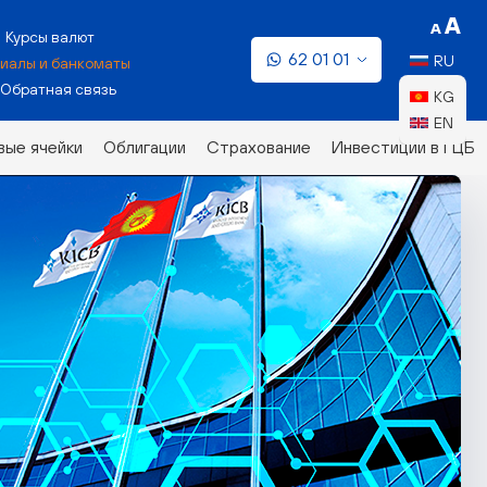
Курсы валют
62 01 01
RU
иалы и банкоматы
Обратная связь
KG
EN
ые ячейки
Облигации
Страхование
Инвестиции в ГЦБ