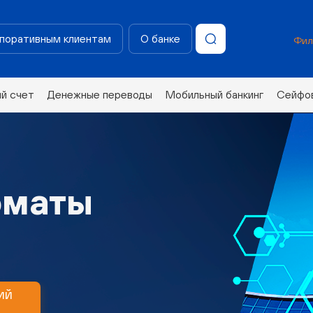
поративным клиентам
О банке
Фил
ий счет
Денежные переводы
Мобильный банкинг
Сейфов
оматы
ий