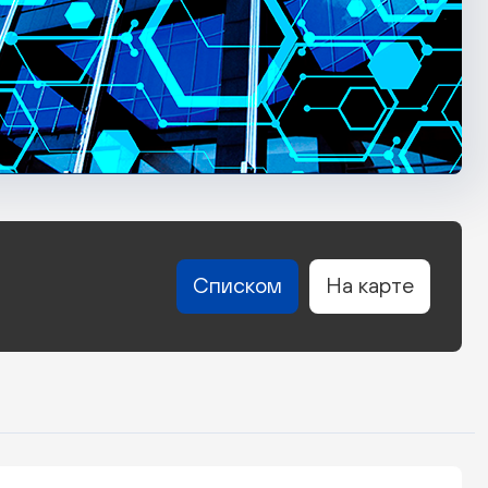
Списком
На карте