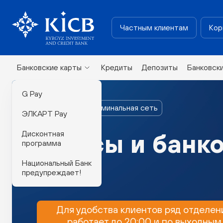
Частным клиентам
Кор
Банковские карты
Кредиты
Депозиты
Банковск
G Pay
Филиалы и терминальная сеть
ЭЛКАРТ Pay
Дисконтная
Офисы и банк
программа
Национальный Банк
предупреждает!
Для удобства клиентов ряд отделен
работает до 20:00 и по выходным