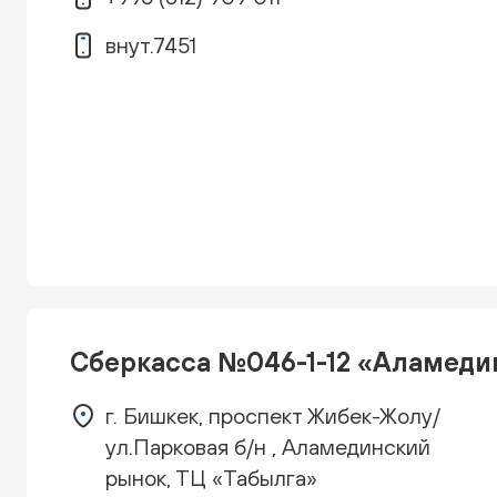
внут.7451
Сберкасса №046-1-12 «Аламеди
г. Бишкек, проспект Жибек-Жолу/
ул.Парковая б/н , Аламединский
рынок, ТЦ «Табылга»