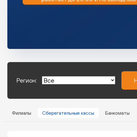
Регион:
Н
Филиалы
Сберегательные кассы
Банкоматы