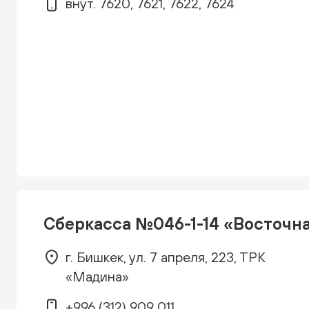
внут. 7620, 7621, 7622, 7624
Сберкасса №046-1-14 «Восточн
г. Бишкек, ул. 7 апреля, 223, ТРК
«Мадина»
+996 (312) 909 011