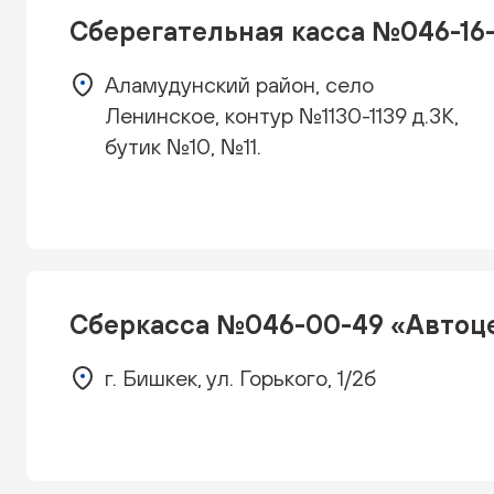
Cберегательная касса №046-16-
Аламудунский район, село
Ленинское, контур №1130-1139 д.3К,
бутик №10, №11.
Сберкасса №046-00-49 «Автоц
г. Бишкек, ул. Горького, 1/2б