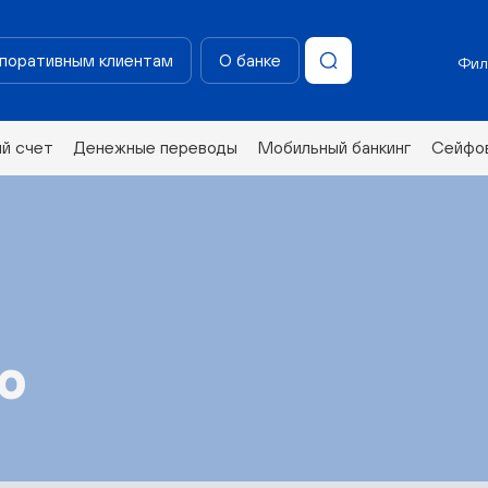
поративным клиентам
О банке
Фил
ий счет
Денежные переводы
Мобильный банкинг
Сейфов
н
ю