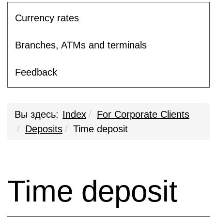
Currency rates
Branches, ATMs and terminals
Feedback
Вы здесь:
Index
For Corporate Clients
Deposits
Time deposit
Time deposit