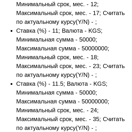
Минимальный срок, мес. - 12;
Максимальный срок, мес. - 17; Считать
по актуальному курсу(Y/N) - ;
Ставка (%) - 11; Валюта - KGS;
Минимальная сумма - 50000;
Максимальная сумма - 50000000;
Минимальный срок, мес. - 18;
Максимальный срок, мес. - 23; Считать
по актуальному курсу(Y/N) - ;
Ставка (%) - 11.5; Валюта - KGS;
Минимальная сумма - 50000;
Максимальная сумма - 50000000;
Минимальный срок, мес. - 24;
Максимальный срок, мес. - 35; Считать
по актуальному курсу(Y/N) - ;