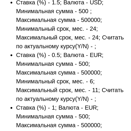
Ставка (%) - 1.5; Валюта - USD;
Минимальная сумма - 500 ;
Максимальная сумма - 500000;
Минимальный срок, мес. - 24;
Максимальный срок, мес. - 24; Считать
по актуальному курсу(Y/N) - ;
Ставка (%) - 0.5; Валюта - EUR;
Минимальная сумма - 500;
Максимальная сумма - 500000;
Минимальный срок, мес. - 6;
Максимальный срок, мес. - 11; Считать
по актуальному курсу(Y/N) - ;
Ставка (%) - 1; Валюта - EUR;
Минимальная сумма - 500;
Максимальная сумма - 500000;