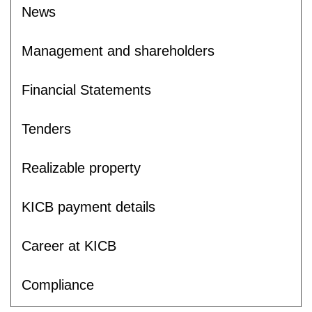
News
Management and shareholders
Financial Statements
Tenders
Realizable property
KICB payment details
Career at KICB
Compliance