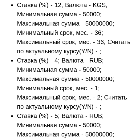
Ставка (%) - 12; Валюта - KGS;
Минимальная сумма - 50000;
Максимальная сумма - 50000000;
Минимальный срок, мес. - 36;
Максимальный срок, мес. - 36; Считать
по актуальному курсу(Y/N) - ;
Ставка (%) - 4; Валюта - RUB;
Минимальная сумма - 50000;
Максимальная сумма - 50000000;
Минимальный срок, мес. - 1;
Максимальный срок, мес. - 2; Считать
по актуальному курсу(Y/N) - ;
Ставка (%) - 5; Валюта - RUB;
Минимальная сумма - 50000;
Максимальная сумма - 50000000;