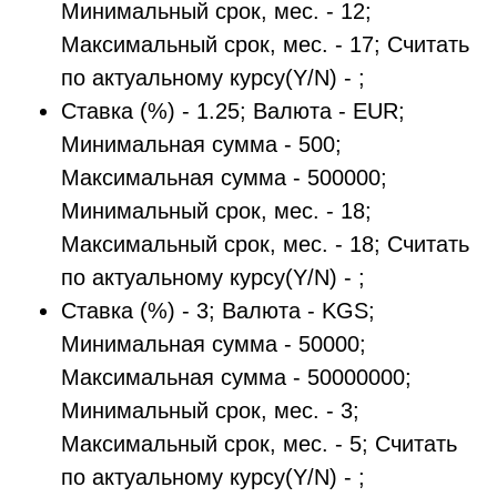
Минимальный срок, мес. - 12;
Максимальный срок, мес. - 17; Считать
по актуальному курсу(Y/N) - ;
Ставка (%) - 1.25; Валюта - EUR;
Минимальная сумма - 500;
Максимальная сумма - 500000;
Минимальный срок, мес. - 18;
Максимальный срок, мес. - 18; Считать
по актуальному курсу(Y/N) - ;
Ставка (%) - 3; Валюта - KGS;
Минимальная сумма - 50000;
Максимальная сумма - 50000000;
Минимальный срок, мес. - 3;
Максимальный срок, мес. - 5; Считать
по актуальному курсу(Y/N) - ;