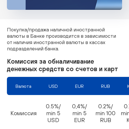
Покупка/продажа наличной иностранной
валюты в Банке производится в зависимости
от наличия иностранной валюты в кассах
подразделений банка.
Комиссия за обналичивание
денежных средств со счетов и карт
Валюта
USD
EUR
RUB
0.5%/
0,4%/
0.2%/
0.
Комиссия
min 5
min 5
min 100
mi
USD
EUR
RUB