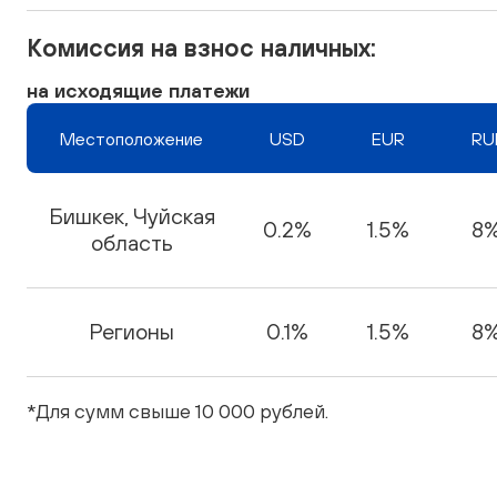
Комиссия на взнос наличных:
на исходящие платежи
Местоположение
USD
EUR
RU
Бишкек, Чуйская
0.2%
1.5%
8%
область
Регионы
0.1%
1.5%
8%
*Для сумм свыше 10 000 рублей.