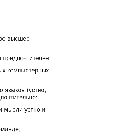
ное высшее
и предпочтителен;
вых компьютерных
о языков (устно,
дпочтительно;
и мысли устно и
оманде;