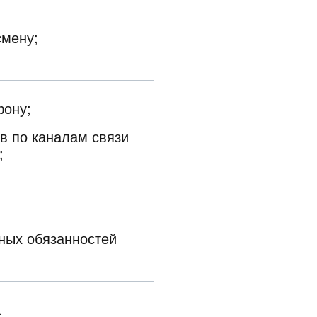
смену;
фону;
в по каналам связи
;
ных обязанностей
а