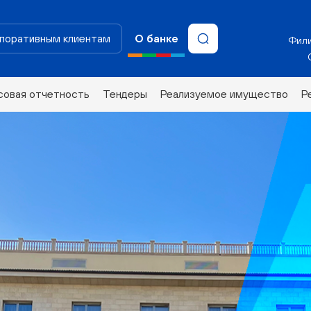
поративным клиентам
О банке
Фили
совая отчетность
Тендеры
Реализуемое имущество
Р
B