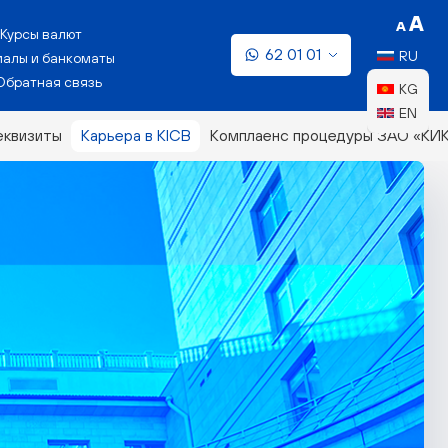
Курсы валют
62 01 01
RU
алы и банкоматы
Обратная связь
KG
EN
еквизиты
Карьера в KICB
Комплаенс процедуры ЗАО «КИ