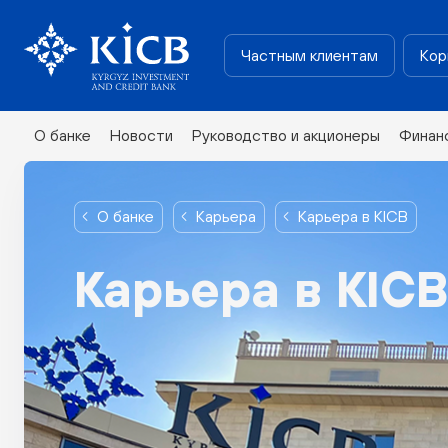
Частным клиентам
Кор
О банке
Новости
Руководство и акционеры
Финан
О банке
Карьера
Карьера в KICB
Карьера в KIC