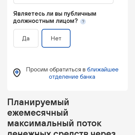
Являетесь ли вы публичным
должностным лицом?
?
Человек, который занимает значимую государственную должность сейчас или находился на этом посту ранее
Да
Нет
Просим обратиться в
ближайшее
отделение банка
Планируемый
ежемесячный
максимальный поток
денежных средств через