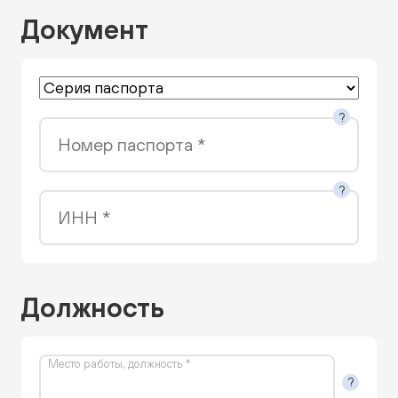
Документ
?
Номер паспорта *
?
ИНН *
Должность
Место работы, должность *
?
Наименование организации, должность