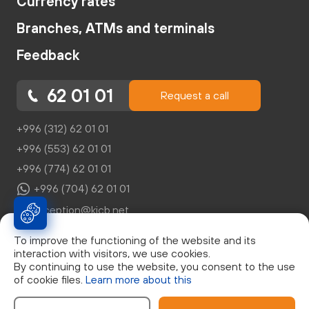
Currency rates
Branches, ATMs and terminals
Feedback
62 01 01
Request a call
+996 (312) 62 01 01
+996 (553) 62 01 01
+996 (774) 62 01 01
+996 (704) 62 01 01
reception@kicb.net
To improve the functioning of the website and its
interaction with visitors, we use cookies.
By continuing to use the website, you consent to the use
of cookie files.
Learn more about this
© Закрытое Акционерное Общество "Кыргызский
Инвестиционно-Кредитный Банк", г. Бишкек, бул. Эркиндик,
д.21, 0553 62 01 01, Лицензия НБКР №046