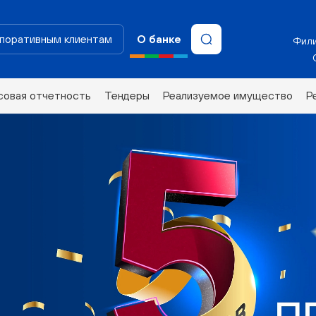
поративным клиентам
О банке
Фили
совая отчетность
Тендеры
Реализуемое имущество
Р