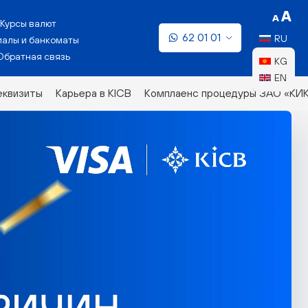
Курсы валют
62 01 01
RU
алы и банкоматы
Обратная связь
KG
EN
еквизиты
Карьера в KICB
Комплаенс процедуры ЗАО «КИ