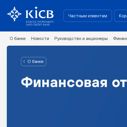
Частным клиентам
Кор
О банке
Новости
Руководство и акционеры
Финан
О банке
Финансовая от