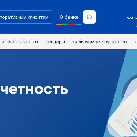
поративным клиентам
О банке
Фили
совая отчетность
Тендеры
Реализуемое имущество
Р
четность