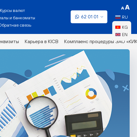
Курсы валют
62 01 01
RU
алы и банкоматы
Обратная связь
KG
EN
еквизиты
Карьера в KICB
Комплаенс процедуры ЗАО «КИ