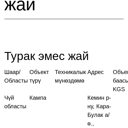
жай
Турак эмес жай
Шаар/
Объект
Техникалык
Адрес
Объе
Областы
түрү
мүнөздөмө
баасы
KGS
Чүй
Кампа
Кемин р-
областы
ну, Кара-
Булак а/
ө.,