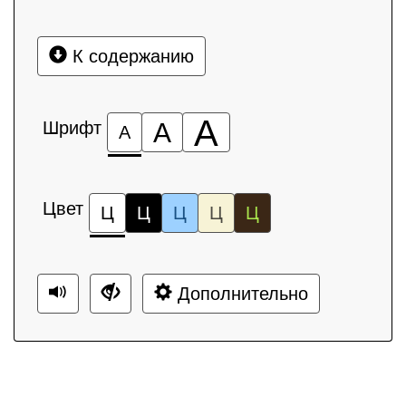
К содержанию
А
Шрифт
А
А
Цвет
Ц
Ц
Ц
Ц
Ц
Дополнительно