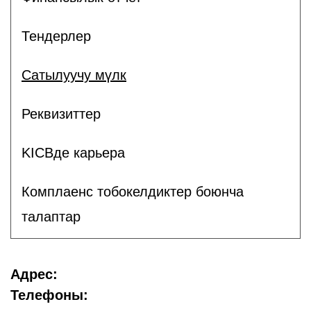
Тендерлер
Сатылуучу мүлк
Реквизиттер
KICBде карьера
Комплаенс тобокелдиктер боюнча
талаптар
Адрес:
Телефоны: