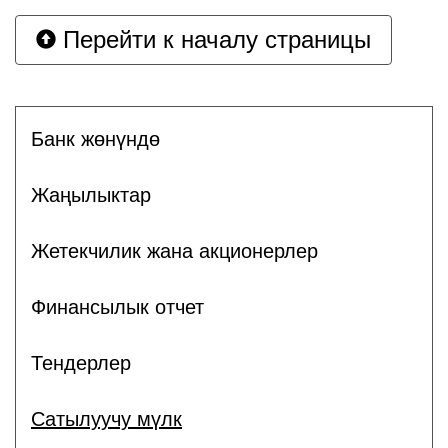
Перейти к началу страницы
Банк жөнүндө
Жаңылыктар
Жетекчилик жана акционерлер
Финансылык отчет
Тендерлер
Сатылуучу мүлк