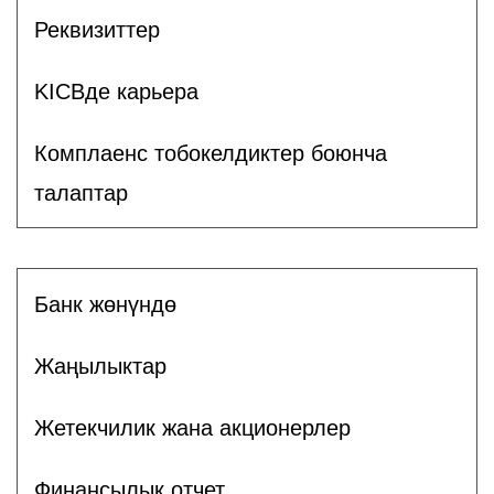
Реквизиттер
KICBде карьера
Комплаенс тобокелдиктер боюнча
талаптар
Банк жөнүндө
Жаңылыктар
Жетекчилик жана акционерлер
Финансылык отчет