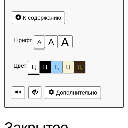
К содержанию
А
Шрифт
А
А
Цвет
Ц
Ц
Ц
Ц
Ц
Дополнительно
Закрытое