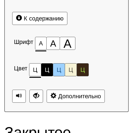
К содержанию
А
Шрифт
А
А
Цвет
Ц
Ц
Ц
Ц
Ц
Дополнительно
Закрытое