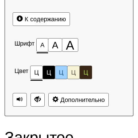
К содержанию
А
Шрифт
А
А
Цвет
Ц
Ц
Ц
Ц
Ц
Дополнительно
Закрытое