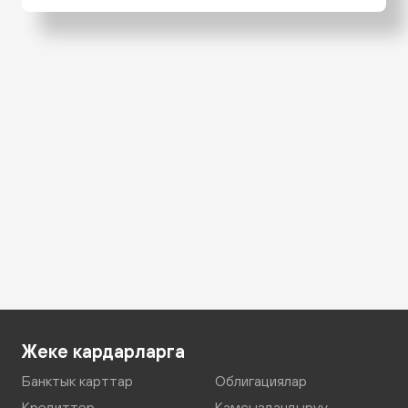
Жеке кардарларга
Банктык карттар
Облигациялар
Кредиттер
Камсыздандыруу