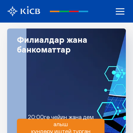
Филиалдар жана
банкоматтар
20:00гө чейин жана дем
алыш
күндөрү иштей турган