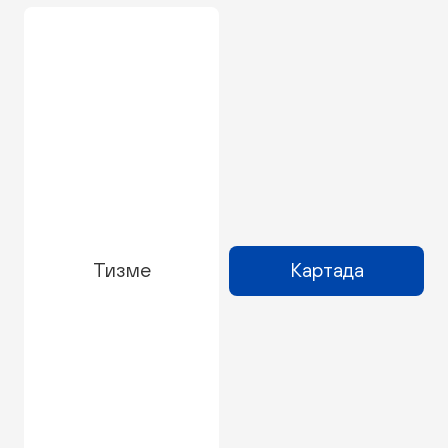
Тизме
Картада