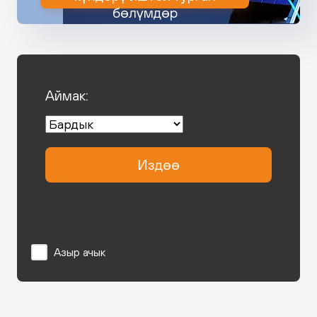
бөлүмдөр
Аймак:
Издөө
Азыр ачык