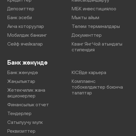
Депозиттер
МБК инвестициялоо
Банк эсеби
Мыкты айым
Акча которуулар
Төлөм терминалдары
Мобилдик банкинг
Документтер
Сейф ячейкалар
Кванг Янг Чой атындагы
стипендия
Банк жөнүндө
Банк жөнүндө
KICBде карьера
Жаңылыктар
Комплаенс
тобокелдиктер боюнча
Жетекчилик жана
талаптар
акционерлер
Финансылык отчет
Тендерлер
Сатылуучу мүлк
Реквизиттер