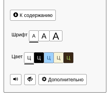
К содержанию
А
Шрифт
А
А
Цвет
Ц
Ц
Ц
Ц
Ц
Дополнительно