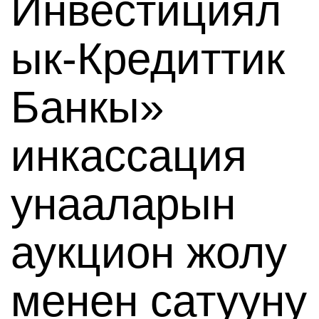
Инвестициял
ык-Кредиттик
Банкы»
инкассация
унааларын
аукцион жолу
менен сатууну