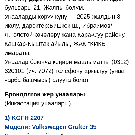
бульвары 21, Жалпы бөлүм.
Унааларды көрүү күнү — 2025-жылдын 8-
июлу, даректер:Бишкек ш., Ибраимов/
Л.Толстой көчөлөрү жана Кара-Суу району,
Кашкар-Кыштак айылы, ЖАК “КИКБ”
имараты.
Унаалар боюнча кеңири маалыматты (0312)
620101 (ич. 7072) телефону аркылуу (унаа
чарба башчысы) алууга болот.
Брондолгон жер унаалары
(Инкассация унаалары)
1) KGFH 2207
Модели: Volkswagen Crafter 35