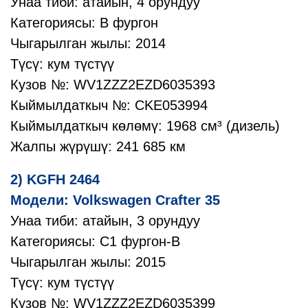
Унаа тиби: атайын, 4 орундуу
Категориясы: B фургон
Чыгарылган жылы: 2014
Түсү: кум түстүү
Кузов №: WV1ZZZ2EZD6035393
Кыймылдаткыч №: CKE053994
Кыймылдаткыч көлөмү: 1968 см³ (дизель)
Жалпы жүрүшү: 241 685 км
2) KGFH 2464
Модели: Volkswagen Crafter 35
Унаа тиби: атайын, 3 орундуу
Категориясы: C1 фургон-B
Чыгарылган жылы: 2015
Түсү: кум түстүү
Кузов №: WV1ZZZ2EZD6035399