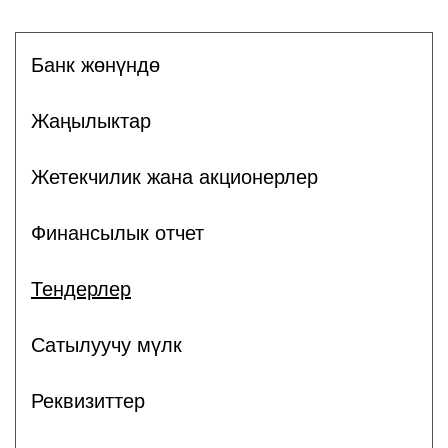
Банк жөнүндө
Жаңылыктар
Жетекчилик жана акционерлер
Финансылык отчет
Тендерлер
Сатылуучу мүлк
Реквизиттер