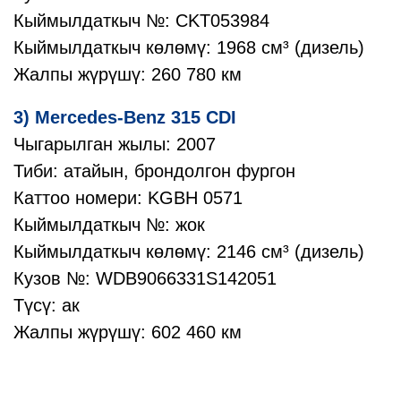
Кыймылдаткыч №: CKT053984
Кыймылдаткыч көлөмү: 1968 см³ (дизель)
Жалпы жүрүшү: 260 780 км
3) Mercedes-Benz 315 CDI
Чыгарылган жылы: 2007
Тиби: атайын, брондолгон фургон
Каттоо номери: KGBH 0571
Кыймылдаткыч №: жок
Кыймылдаткыч көлөмү: 2146 см³ (дизель)
Кузов №: WDB9066331S142051
Түсү: ак
Жалпы жүрүшү: 602 460 км