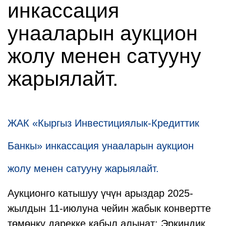
инкассация
унааларын аукцион
жолу менен сатууну
жарыялайт.
ЖАК «Кыргыз Инвестициялык-Кредиттик
Банкы» инкассация унааларын аукцион
жолу менен сатууну жарыялайт.
Аукционго катышуу үчүн арыздар 2025-
жылдын 11-июлуна чейин жабык конвертте
төмөнкү дарекке кабыл алынат: Эркиндик