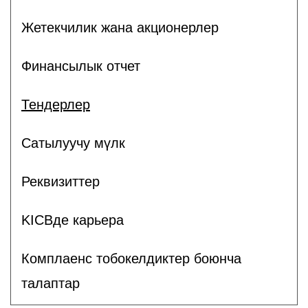
Жетекчилик жана акционерлер
Финансылык отчет
Тендерлер
Сатылуучу мүлк
Реквизиттер
KICBде карьера
Комплаенс тобокелдиктер боюнча
талаптар