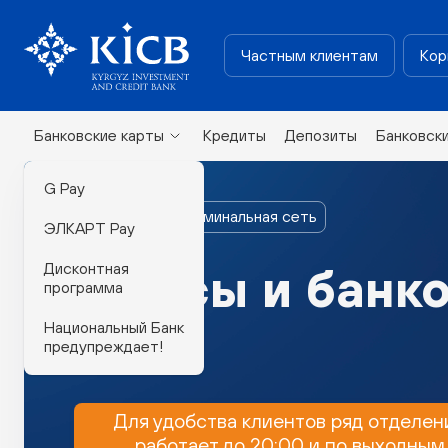
Частным клиентам
Кор
Банковские карты
Кредиты
Депозиты
Банковск
G Pay
Филиалы и терминальная сеть
ЭЛКАРТ Pay
Дисконтная
Офисы и банк
программа
Национальный Банк
предупреждает!
Для удобства клиентов ряд отделен
работает до 20:00 и по выходным