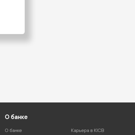
О банке
О банке
Карьера в KICB