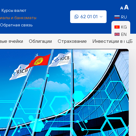
Курсы валют
62 01 01
RU
иалы и банкоматы
Обратная связь
KG
EN
ые ячейки
Облигации
Страхование
Инвестиции в ГЦБ