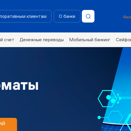
поративным клиентам
О банке
Фил
ий счет
Денежные переводы
Мобильный банкинг
Сейфов
оматы
ий