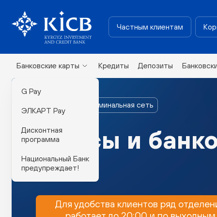
Частным клиентам
Кор
Банковские карты
Кредиты
Депозиты
Банковск
G Pay
Филиалы и терминальная сеть
ЭЛКАРТ Pay
Дисконтная
Офисы и банк
программа
Национальный Банк
предупреждает!
Для удобства клиентов ряд отделен
работает до 20:00 и по выходным