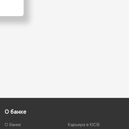
О банке
О банке
Карьера в KICB