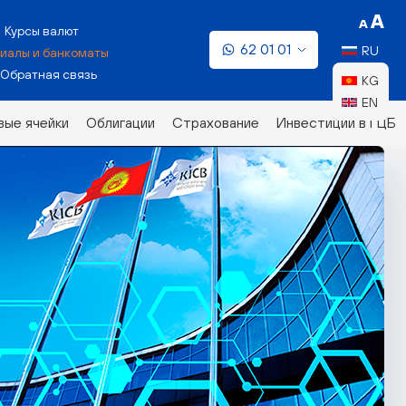
Курсы валют
62 01 01
RU
иалы и банкоматы
Обратная связь
KG
EN
ые ячейки
Облигации
Страхование
Инвестиции в ГЦБ