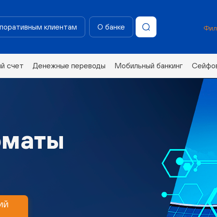
поративным клиентам
О банке
Фил
ий счет
Денежные переводы
Мобильный банкинг
Сейфов
оматы
ий